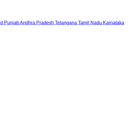
nd
Punjab
Andhra Pradesh
Telangana
Tamil Nadu
Karnataka