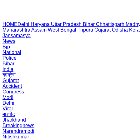
HOME
Delhi
Haryana
Uttar Pradesh
Bihar
Chhattisgarh
Madhy
Maharashtra
Assam
West Bengal
Tripura
Gujarat
Odisha
Kera
Jansamasya
News
Bjp
National
Police
Bihar
India
कांग्रेस
Gujarat
Accident
Congress
Modi
Delhi
Viral
मारपीट
Jharkhand
Breakingnews
Narendramodi
Nitishkumar