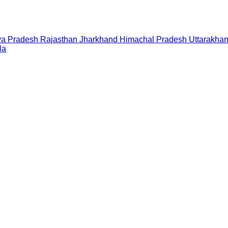
a Pradesh
Rajasthan
Jharkhand
Himachal Pradesh
Uttarakha
la