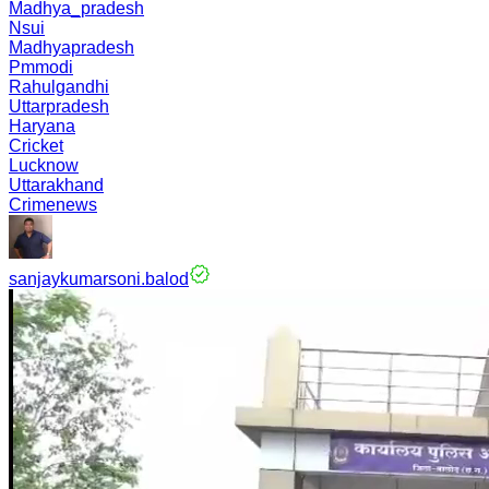
Madhya_pradesh
Nsui
Madhyapradesh
Pmmodi
Rahulgandhi
Uttarpradesh
Haryana
Cricket
Lucknow
Uttarakhand
Crimenews
sanjaykumarsoni.balod