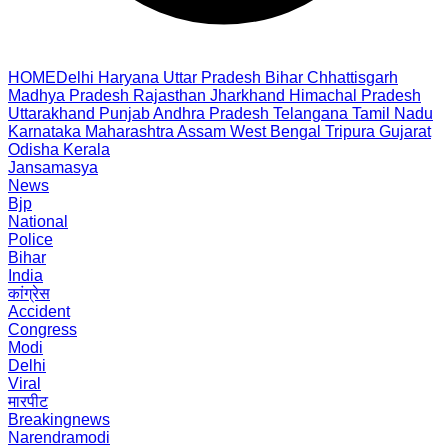
HOME
Delhi
Haryana
Uttar Pradesh
Bihar
Chhattisgarh
Madhya Pradesh
Rajasthan
Jharkhand
Himachal Pradesh
Uttarakhand
Punjab
Andhra Pradesh
Telangana
Tamil Nadu
Karnataka
Maharashtra
Assam
West Bengal
Tripura
Gujarat
Odisha
Kerala
Jansamasya
News
Bjp
National
Police
Bihar
India
कांग्रेस
Accident
Congress
Modi
Delhi
Viral
मारपीट
Breakingnews
Narendramodi