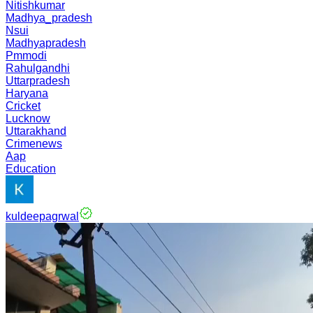
Nitishkumar
Madhya_pradesh
Nsui
Madhyapradesh
Pmmodi
Rahulgandhi
Uttarpradesh
Haryana
Cricket
Lucknow
Uttarakhand
Crimenews
Aap
Education
kuldeepagrwal