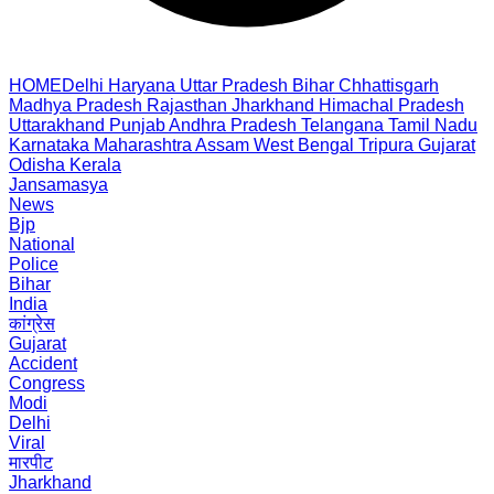
HOME
Delhi
Haryana
Uttar Pradesh
Bihar
Chhattisgarh
Madhya Pradesh
Rajasthan
Jharkhand
Himachal Pradesh
Uttarakhand
Punjab
Andhra Pradesh
Telangana
Tamil Nadu
Karnataka
Maharashtra
Assam
West Bengal
Tripura
Gujarat
Odisha
Kerala
Jansamasya
News
Bjp
National
Police
Bihar
India
कांग्रेस
Gujarat
Accident
Congress
Modi
Delhi
Viral
मारपीट
Jharkhand