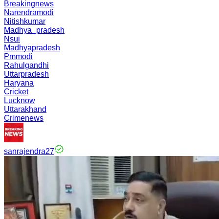
Breakingnews
Narendramodi
Nitishkumar
Madhya_pradesh
Nsui
Madhyapradesh
Pmmodi
Rahulgandhi
Uttarpradesh
Haryana
Cricket
Lucknow
Uttarakhand
Crimenews
sanrajendra27