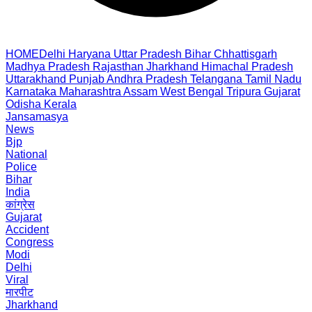
HOME
Delhi
Haryana
Uttar Pradesh
Bihar
Chhattisgarh
Madhya Pradesh
Rajasthan
Jharkhand
Himachal Pradesh
Uttarakhand
Punjab
Andhra Pradesh
Telangana
Tamil Nadu
Karnataka
Maharashtra
Assam
West Bengal
Tripura
Gujarat
Odisha
Kerala
Jansamasya
News
Bjp
National
Police
Bihar
India
कांग्रेस
Gujarat
Accident
Congress
Modi
Delhi
Viral
मारपीट
Jharkhand