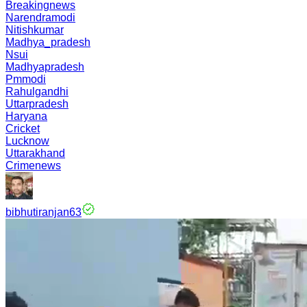
Breakingnews
Narendramodi
Nitishkumar
Madhya_pradesh
Nsui
Madhyapradesh
Pmmodi
Rahulgandhi
Uttarpradesh
Haryana
Cricket
Lucknow
Uttarakhand
Crimenews
bibhutiranjan63