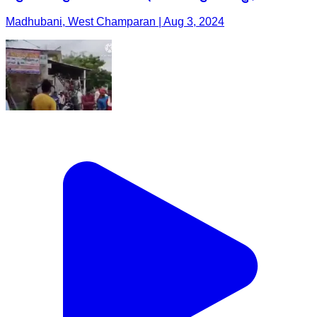
Madhubani, West Champaran | Aug 3, 2024