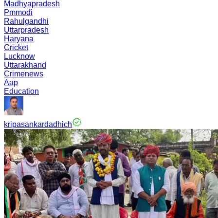
Madhyapradesh
Pmmodi
Rahulgandhi
Uttarpradesh
Haryana
Cricket
Lucknow
Uttarakhand
Crimenews
Aap
Education
kripasankardadhich