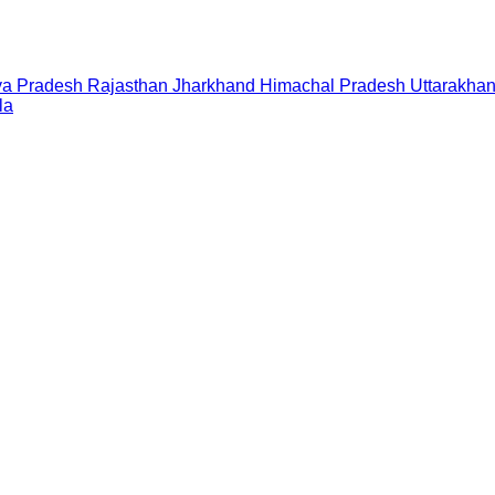
a Pradesh
Rajasthan
Jharkhand
Himachal Pradesh
Uttarakha
la