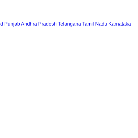
nd
Punjab
Andhra Pradesh
Telangana
Tamil Nadu
Karnataka