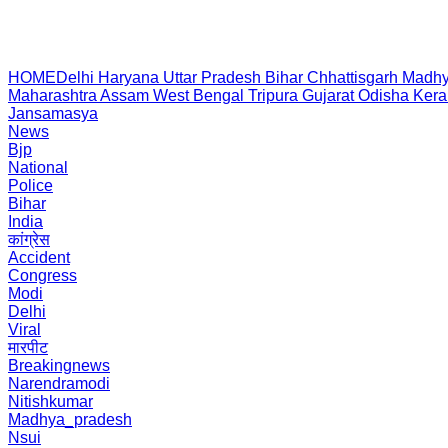
HOME
Delhi
Haryana
Uttar Pradesh
Bihar
Chhattisgarh
Madhy
Maharashtra
Assam
West Bengal
Tripura
Gujarat
Odisha
Kera
Jansamasya
News
Bjp
National
Police
Bihar
India
कांग्रेस
Accident
Congress
Modi
Delhi
Viral
मारपीट
Breakingnews
Narendramodi
Nitishkumar
Madhya_pradesh
Nsui