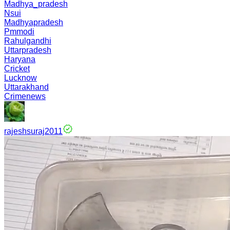
Madhya_pradesh
Nsui
Madhyapradesh
Pmmodi
Rahulgandhi
Uttarpradesh
Haryana
Cricket
Lucknow
Uttarakhand
Crimenews
rajeshsuraj2011