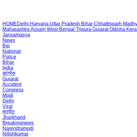
HOME
Delhi
Haryana
Uttar Pradesh
Bihar
Chhattisgarh
Madhy
Maharashtra
Assam
West Bengal
Tripura
Gujarat
Odisha
Kera
Jansamasya
News
Bjp
National
Police
Bihar
India
कांग्रेस
Gujarat
Accident
Congress
Modi
Delhi
Viral
मारपीट
Jharkhand
Breakingnews
Narendramodi
Nitishkumar