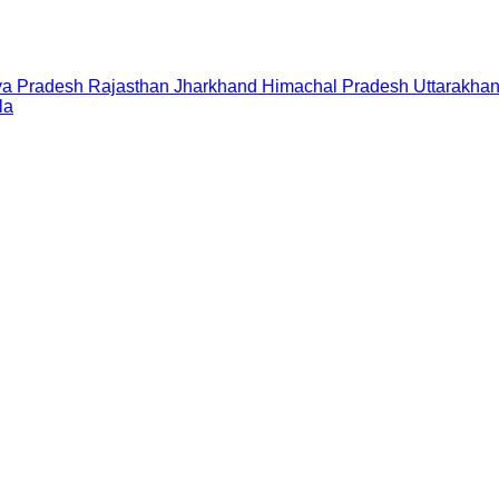
a Pradesh
Rajasthan
Jharkhand
Himachal Pradesh
Uttarakha
la