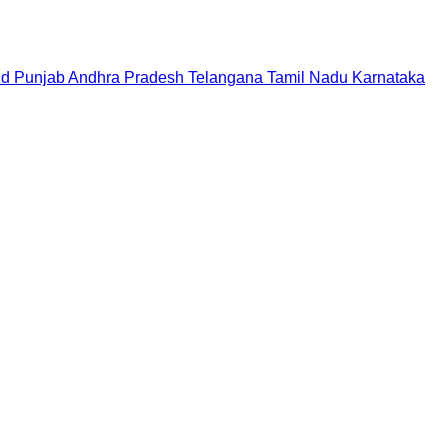
nd
Punjab
Andhra Pradesh
Telangana
Tamil Nadu
Karnataka