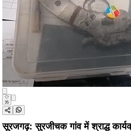
35
सूरजगढ़: सुरजीचक गांव में श्राद्ध कार्