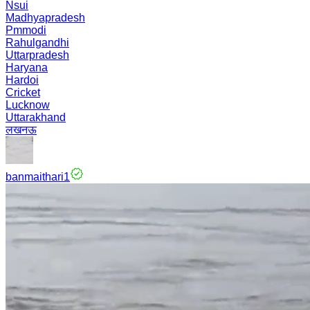
Nsui
Madhyapradesh
Pmmodi
Rahulgandhi
Uttarpradesh
Haryana
Hardoi
Cricket
Lucknow
Uttarakhand
लखनऊ
banmaithari1