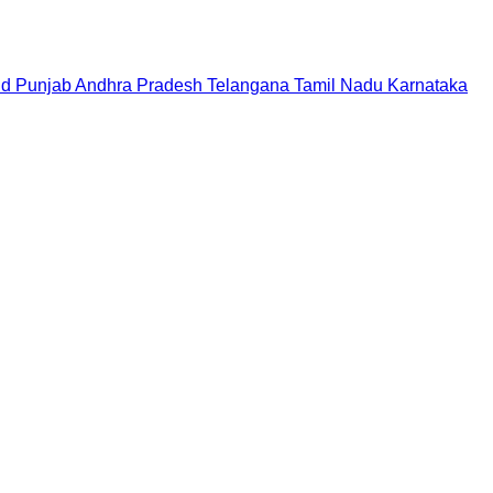
nd
Punjab
Andhra Pradesh
Telangana
Tamil Nadu
Karnataka