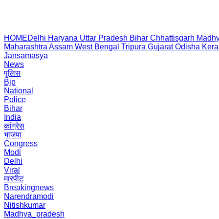
HOME
Delhi
Haryana
Uttar Pradesh
Bihar
Chhattisgarh
Madhy
Maharashtra
Assam
West Bengal
Tripura
Gujarat
Odisha
Kera
Jansamasya
News
पुलिस
Bjp
National
Police
Bihar
India
कांग्रेस
भाजपा
Congress
Modi
Delhi
Viral
मारपीट
Breakingnews
Narendramodi
Nitishkumar
Madhya_pradesh