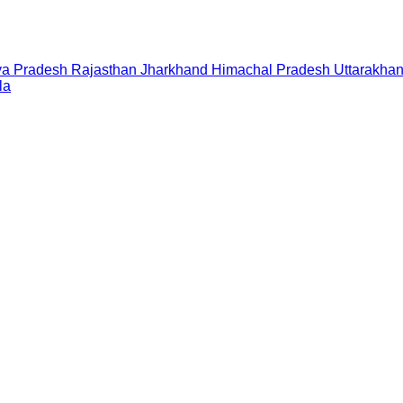
a Pradesh
Rajasthan
Jharkhand
Himachal Pradesh
Uttarakha
la