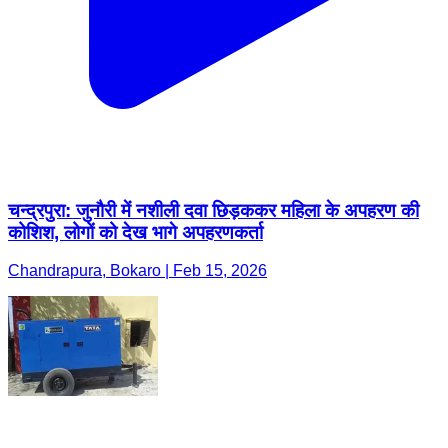
चन्द्रपुरा: जुनौरी में नशीली दवा छिड़ककर महिला के अपहरण की
कोशिश, लोगों को देख भागे अपहरणकर्ता
Chandrapura, Bokaro | Feb 15, 2026