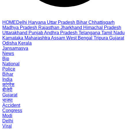
HOME
Delhi
Haryana
Uttar Pradesh
Bihar
Chhattisgarh
Madhya Pradesh
Rajasthan
Jharkhand
Himachal Pradesh
Uttarakhand
Punjab
Andhra Pradesh
Telangana
Tamil Nadu
Karnataka
Maharashtra
Assam
West Bengal
Tripura
Gujarat
Odisha
Kerala
Jansamasya
News
Bjp
National
Police
Bihar
India
कांग्रेस
बीजेपी
Gujarat
भाजपा
Accident
Congress
Modi
Delhi
Viral