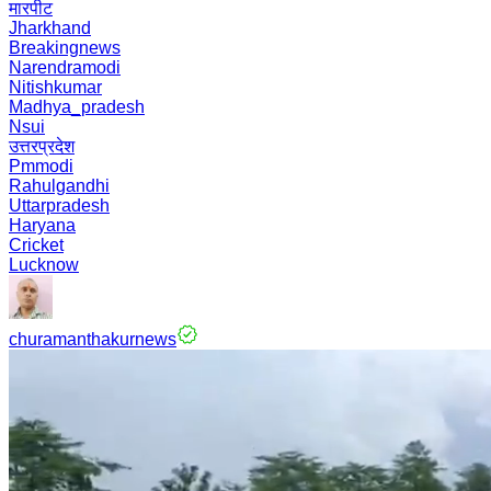
मारपीट
Jharkhand
Breakingnews
Narendramodi
Nitishkumar
Madhya_pradesh
Nsui
उत्तरप्रदेश
Pmmodi
Rahulgandhi
Uttarpradesh
Haryana
Cricket
Lucknow
churamanthakurnews