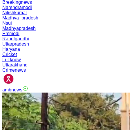
Breakingnews
Narendramodi
Nitishkumar
Madhya_pradesh
Nsui
Madhyapradesh
Pmmodi
Rahulgandhi
Uttarpradesh
Haryana
Cricket
Lucknow
Uttarakhand
Crimenews
ambnews