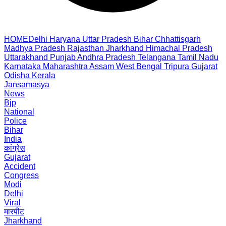
HOME
Delhi
Haryana
Uttar Pradesh
Bihar
Chhattisgarh
Madhya Pradesh
Rajasthan
Jharkhand
Himachal Pradesh
Uttarakhand
Punjab
Andhra Pradesh
Telangana
Tamil Nadu
Karnataka
Maharashtra
Assam
West Bengal
Tripura
Gujarat
Odisha
Kerala
Jansamasya
News
Bjp
National
Police
Bihar
India
कांग्रेस
Gujarat
Accident
Congress
Modi
Delhi
Viral
मारपीट
Jharkhand