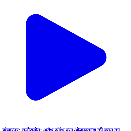
झंझारपुर: चनौरागोठ: अवैध संबंध बना ओमप्रकाश की हत्या का