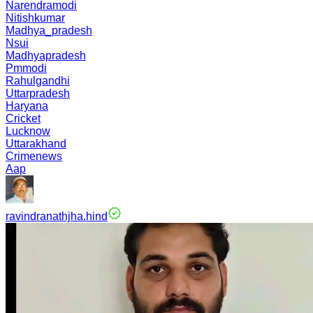
Narendramodi
Nitishkumar
Madhya_pradesh
Nsui
Madhyapradesh
Pmmodi
Rahulgandhi
Uttarpradesh
Haryana
Cricket
Lucknow
Uttarakhand
Crimenews
Aap
ravindranathjha.hind