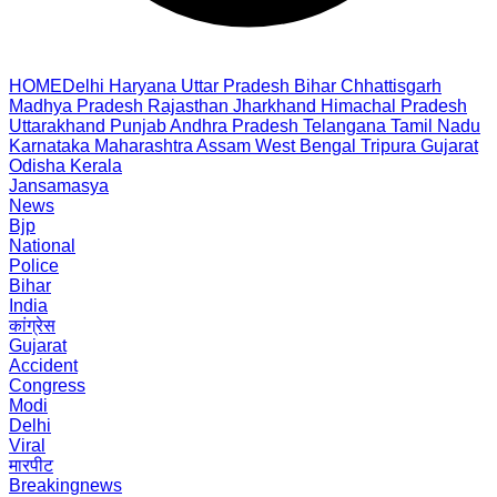
HOME
Delhi
Haryana
Uttar Pradesh
Bihar
Chhattisgarh
Madhya Pradesh
Rajasthan
Jharkhand
Himachal Pradesh
Uttarakhand
Punjab
Andhra Pradesh
Telangana
Tamil Nadu
Karnataka
Maharashtra
Assam
West Bengal
Tripura
Gujarat
Odisha
Kerala
Jansamasya
News
Bjp
National
Police
Bihar
India
कांग्रेस
Gujarat
Accident
Congress
Modi
Delhi
Viral
मारपीट
Breakingnews