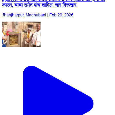
कारण, चाचा समेत पांच शामिल, चार गिरफ्तार
Jhanjharpur, Madhubani | Feb 20, 2026