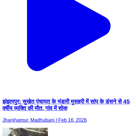
झंझारपुर: सुखेत पंचायत के भंडारी मुसहरी में सांप के डंसने से 45
वर्षीय व्यक्ति की मौत, गांव में शोक
Jhanjharpur, Madhubani | Feb 16, 2026