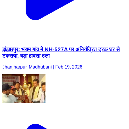
झंझारपुर: भराम गांव में NH-527A पर अनियंत्रित ट्रक घर से
टकराया, बड़ा हादसा टला
Jhanjharpur, Madhubani | Feb 19, 2026