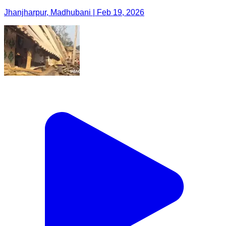
Jhanjharpur, Madhubani | Feb 19, 2026