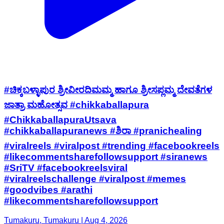
#ಚಿಕ್ಕಬಳ್ಳಾಪುರ ಶ್ರೀವೀರದಿಮಮ್ಮ ಹಾಗೂ ಶ್ರೀಸಪ್ಲಮ್ಮ ದೇವತೆಗಳ
ಜಾತ್ರಾ ಮಹೋತ್ಸವ #chikkaballapura
#ChikkaballapuraUtsava
#chikkaballapuranews #ಶಿರಾ #pranichealing
#viralreels #viralpost #trending #facebookreels
#likecommentsharefollowsupport #siranews
#SriTV #facebookreelsviral
#viralreelschallenge #viralpost #memes
#goodvibes #arathi
#likecommentsharefollowsupport
Tumakuru, Tumakuru | Aug 4, 2026