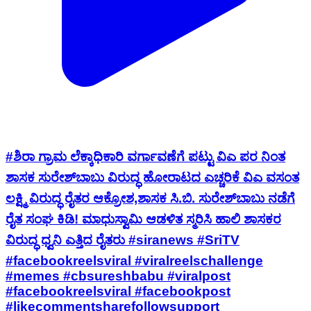
#ಶಿರಾ ಗ್ರಾಮ ಲೆಕ್ಕಾಧಿಕಾರಿ ವರ್ಗಾವಣೆಗೆ ಪಟ್ಟು ವಿಎ ಪರ ನಿಂತ
ಶಾಸಕ ಸುರೇಶ್‌ಬಾಬು ವಿರುದ್ಧ ಹೋರಾಟದ ಎಚ್ಚರಿಕೆ ವಿಎ ವಸಂತ
ಲಕ್ಷ್ಮಿ ವಿರುದ್ಧ ರೈತರ ಆಕ್ರೋಶ,ಶಾಸಕ ಸಿ.ಬಿ. ಸುರೇಶ್‌ಬಾಬು ನಡೆಗೆ
ರೈತ ಸಂಘ ಕಿಡಿ! ಮಾಧುಸ್ವಾಮಿ ಆಡಳಿತ ಸ್ಮರಿಸಿ ಹಾಲಿ ಶಾಸಕರ
ವಿರುದ್ಧ ಧ್ವನಿ ಎತ್ತಿದ ರೈತರು #siranews #SriTV
#facebookreelsviral #viralreelschallenge
#memes #cbsureshbabu #viralpost
#facebookreelsviral #facebookpost
#likecommentsharefollowsupport