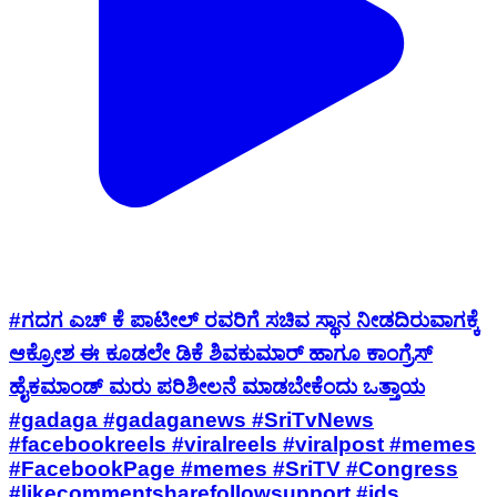
#ಗದಗ ಎಚ್ ಕೆ ಪಾಟೀಲ್ ರವರಿಗೆ ಸಚಿವ ಸ್ಥಾನ ನೀಡದಿರುವಾಗಕ್ಕೆ
ಆಕ್ರೋಶ ಈ ಕೂಡಲೇ ಡಿಕೆ ಶಿವಕುಮಾರ್ ಹಾಗೂ ಕಾಂಗ್ರೆಸ್
ಹೈಕಮಾಂಡ್ ಮರು ಪರಿಶೀಲನೆ ಮಾಡಬೇಕೆಂದು ಒತ್ತಾಯ
#gadaga #gadaganews #SriTvNews
#facebookreels #viralreels #viralpost #memes
#FacebookPage #memes #SriTV #Congress
#likecommentsharefollowsupport #jds