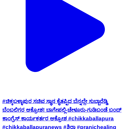
#ಚಿಕ್ಕಬಳ್ಳಾಪುರ ಸಚಿವ ಸ್ಥಾನ ಕೈತಪ್ಪಿದ ಬೆನ್ನಲ್ಲೇ ಸುಬ್ಬಾರೆಡ್ಡಿ
ಬೆಂಬಲಿಗರ ಆಕ್ರೋಶ! ಬಾಗೇಪಲ್ಲಿ-ಚೇಳೂರು-ಗುಡಿಬಂಡೆ ಬಂದ್
ಕಾಂಗ್ರೆಸ್ ಕಾರ್ಯಕರ್ತರ ಆಕ್ರೋಶ #chikkaballapura
#chikkaballapuranews #ಶಿರಾ #pranichealing