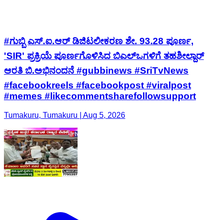
#ಗುಬ್ಬಿ ಎಸ್.ಐ.ಆರ್ ಡಿಜಿಟಲೀಕರಣ ಶೇ. 93.28 ಪೂರ್ಣ,
'SIR' ಪ್ರಕ್ರಿಯೆ ಪೂರ್ಣಗೊಳಿಸಿದ ಬಿಎಲ್‌ಒಗಳಿಗೆ ತಹಶೀಲ್ದಾರ್
ಆರತಿ ಬಿ.ಅಭಿನಂದನೆ #gubbinews #SriTvNews
#facebookreels #facebookpost #viralpost
#memes #likecommentsharefollowsupport
Tumakuru, Tumakuru | Aug 5, 2026