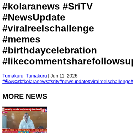
#kolaranews #SriTV
#NewsUpdate
#viralreelschallenge
#memes
#birthdaycelebration
#likecommentsharefollowsu
Tumakuru, Tumakuru
|
Jun 11, 2026
#
ಕೋಲಾರ
#
kolaranews
#
sritv
#
newsupdate
#
viralreelschallenge
MORE NEWS