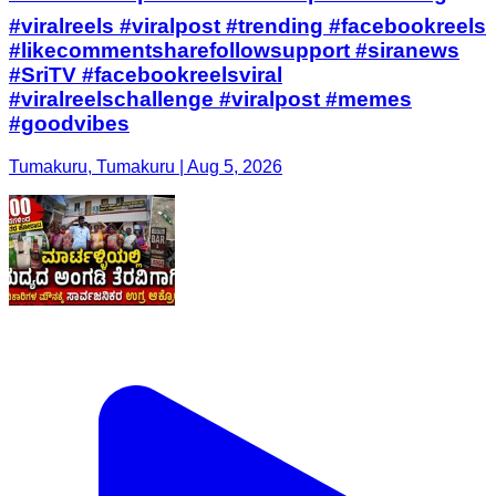
#viralreels #viralpost #trending #facebookreels
#likecommentsharefollowsupport #siranews
#SriTV #facebookreelsviral
#viralreelschallenge #viralpost #memes
#goodvibes
Tumakuru, Tumakuru | Aug 5, 2026