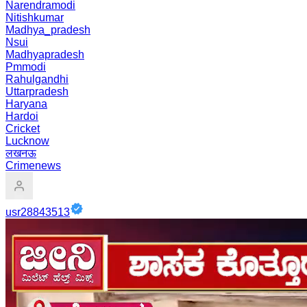
Narendramodi
Nitishkumar
Madhya_pradesh
Nsui
Madhyapradesh
Pmmodi
Rahulgandhi
Uttarpradesh
Haryana
Hardoi
Cricket
Lucknow
लखनऊ
Crimenews
usr28843513