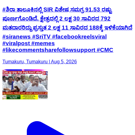
#ಶಿರಾ ತಾಲೂಕಿನಲ್ಲಿ SIR ವಿಶೇಷ ಸಮಗ್ರ 91.53 ರಷ್ಟು
ಪೂರ್ಣಗೊಂಡಿದೆ. ಕ್ಷೇತ್ರದಲ್ಲಿ 2 ಲಕ್ಷ 30 ಸಾವಿರದ 792
ಮತದಾರರಿದ್ದು ಪ್ರಸ್ತುತ 2 ಲಕ್ಷ 11 ಸಾವಿರದ 188ಕ್ಕೆ ಇಳಿಕೆಯಾಗಿದೆ
#siranews #SriTV #facebookreelsviral
#viralpost #memes
#likecommentsharefollowsupport #CMC
Tumakuru, Tumakuru | Aug 5, 2026