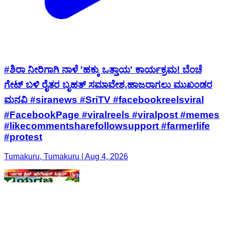
#ಶಿರಾ ನೀರಿಗಾಗಿ ನಾಳೆ 'ಹಕ್ಕು ಒತ್ತಾಯ' ಕಾರ್ಯಕ್ರಮ! ಬೆಂಚೆ
ಗೇಟ್ ಬಳಿ ರೈತರ ಬೃಹತ್ ಸಮಾವೇಶ,ಹಾಜರಾಗಲು ಮುಖಂಡರ
ಮನವಿ #siranews #SriTV #facebookreelsviral
#FacebookPage #viralreels #viralpost #memes
#likecommentsharefollowsupport #farmerlife
#protest
Tumakuru, Tumakuru | Aug 4, 2026