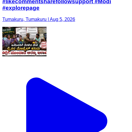
#likecommentsharefollowsupport #Modi
#explorepage
Tumakuru, Tumakuru | Aug 5, 2026