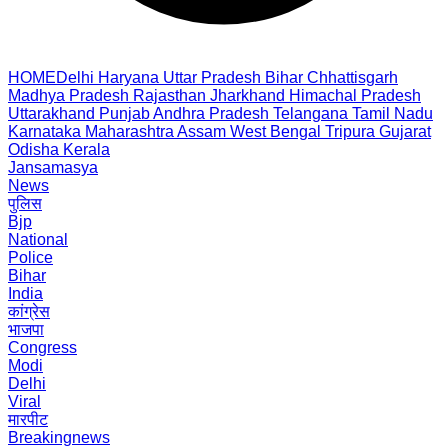
HOME
Delhi
Haryana
Uttar Pradesh
Bihar
Chhattisgarh
Madhya Pradesh
Rajasthan
Jharkhand
Himachal Pradesh
Uttarakhand
Punjab
Andhra Pradesh
Telangana
Tamil Nadu
Karnataka
Maharashtra
Assam
West Bengal
Tripura
Gujarat
Odisha
Kerala
Jansamasya
News
पुलिस
Bjp
National
Police
Bihar
India
कांग्रेस
भाजपा
Congress
Modi
Delhi
Viral
मारपीट
Breakingnews