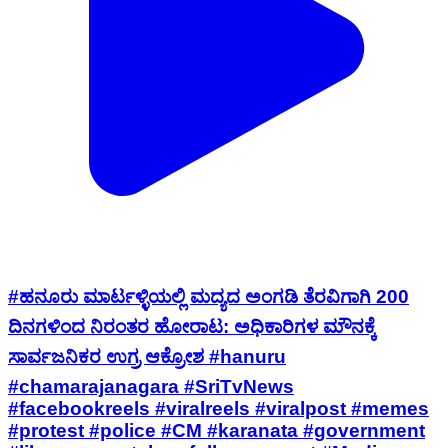
#ಹನೂರು ಮಾರ್ಟಳ್ಳಿಯಲ್ಲಿ ಮದ್ಯದ ಅಂಗಡಿ ತೆರವಿಗಾಗಿ 200
ದಿನಗಳಿಂದ ನಿರಂತರ ಹೋರಾಟ: ಅಧಿಕಾರಿಗಳ ಮೌನಕ್ಕೆ
ಸಾರ್ವಜನಿಕರ ಉಗ್ರ ಆಕ್ರೋಶ #hanuru
#chamarajanagara #SriTvNews
#facebookreels #viralreels #viralpost #memes
#protest #police #CM #karanata #government