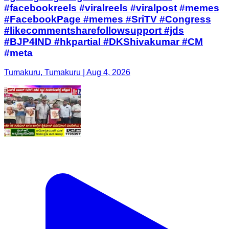
#facebookreels #viralreels #viralpost #memes
#FacebookPage #memes #SriTV #Congress
#likecommentsharefollowsupport #jds
#BJP4IND #hkpartial #DKShivakumar #CM
#meta
Tumakuru, Tumakuru | Aug 4, 2026