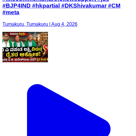
#BJP4IND #hkpartial #DKShivakumar #CM
#meta
Tumakuru, Tumakuru | Aug 4, 2026