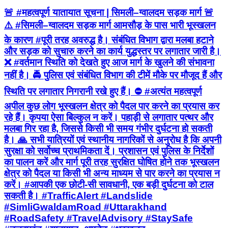
🚨 #महत्वपूर्ण यातायात सूचना | सिमली–ग्वालदम सड़क मार्ग 🚨
⚠️ #सिमली–ग्वालदम सड़क मार्ग आमसौड़ के पास भारी भूस्खलन
के कारण #पूरी तरह अवरुद्ध है। संबंधित विभाग द्वारा मलबा हटाने
और सड़क को सुचारु करने का कार्य युद्धस्तर पर लगातार जारी है।
❌ #वर्तमान स्थिति को देखते हुए आज मार्ग के खुलने की संभावना
नहीं है। 🚔 पुलिस एवं संबंधित विभाग की टीमें मौके पर मौजूद हैं और
स्थिति पर लगातार निगरानी रखे हुए हैं। ⛔ #अत्यंत महत्वपूर्ण
अपील कुछ लोग भूस्खलन क्षेत्र को पैदल पार करने का प्रयास कर
रहे हैं। कृपया ऐसा बिल्कुल न करें। पहाड़ी से लगातार पत्थर और
मलबा गिर रहा है, जिससे किसी भी समय गंभीर दुर्घटना हो सकती
है। 🙏 सभी यात्रियों एवं स्थानीय नागरिकों से अनुरोध है कि अपनी
सुरक्षा को सर्वोच्च प्राथमिकता दें। प्रशासन एवं पुलिस के निर्देशों
का पालन करें और मार्ग पूरी तरह सुरक्षित घोषित होने तक भूस्खलन
क्षेत्र को पैदल या किसी भी अन्य माध्यम से पार करने का प्रयास न
करें। #आपकी एक छोटी-सी सावधानी, एक बड़ी दुर्घटना को टाल
सकती है। #TrafficAlert #Landslide
#SimliGwaldamRoad #Uttarakhand
#RoadSafety #TravelAdvisory #StaySafe