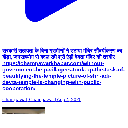
सरकारी सहायता के बिना ग्रामीणों ने उठाया मंदिर सौंदर्यीकरण का
बीड़ा, जनसहयोग से बदल रही श्री ऐड़ी देवता मंदिर की तस्वीर
https://champawatkhabar.com/without-
government-help-villagers-took-up-the-task-of-
beautifying-the-temple-picture-of-shri-adi-
devta-temple-is-changing-with-public-
cooperation/
Champawat, Champawat | Aug 4, 2026