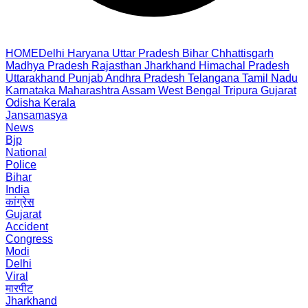
HOME
Delhi
Haryana
Uttar Pradesh
Bihar
Chhattisgarh
Madhya Pradesh
Rajasthan
Jharkhand
Himachal Pradesh
Uttarakhand
Punjab
Andhra Pradesh
Telangana
Tamil Nadu
Karnataka
Maharashtra
Assam
West Bengal
Tripura
Gujarat
Odisha
Kerala
Jansamasya
News
Bjp
National
Police
Bihar
India
कांग्रेस
Gujarat
Accident
Congress
Modi
Delhi
Viral
मारपीट
Jharkhand