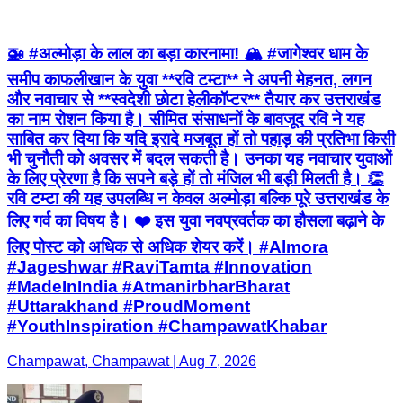
🚁 #अल्मोड़ा के लाल का बड़ा कारनामा! 🏔️ #जागेश्वर धाम के
समीप काफलीखान के युवा **रवि टम्टा** ने अपनी मेहनत, लगन
और नवाचार से **स्वदेशी छोटा हेलीकॉप्टर** तैयार कर उत्तराखंड
का नाम रोशन किया है। सीमित संसाधनों के बावजूद रवि ने यह
साबित कर दिया कि यदि इरादे मजबूत हों तो पहाड़ की प्रतिभा किसी
भी चुनौती को अवसर में बदल सकती है। उनका यह नवाचार युवाओं
के लिए प्रेरणा है कि सपने बड़े हों तो मंजिल भी बड़ी मिलती है। 👏
रवि टम्टा की यह उपलब्धि न केवल अल्मोड़ा बल्कि पूरे उत्तराखंड के
लिए गर्व का विषय है। ❤️ इस युवा नवप्रवर्तक का हौसला बढ़ाने के
लिए पोस्ट को अधिक से अधिक शेयर करें। #Almora
#Jageshwar #RaviTamta #Innovation
#MadeInIndia #AtmanirbharBharat
#Uttarakhand #ProudMoment
#YouthInspiration #ChampawatKhabar
Champawat, Champawat | Aug 7, 2026