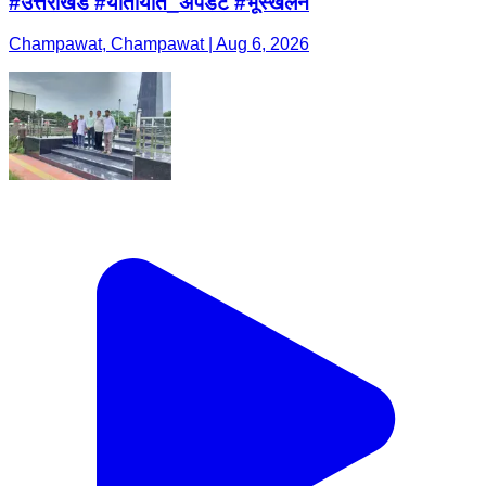
#उत्तराखंड #यातायात_अपडेट #भूस्खलन
Champawat, Champawat | Aug 6, 2026