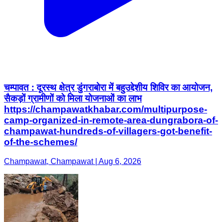
चम्पावत : दूरस्थ क्षेत्र डुंगराबोरा में बहुउद्देशीय शिविर का आयोजन,
सैकड़ों ग्रामीणों को मिला योजनाओं का लाभ
https://champawatkhabar.com/multipurpose-
camp-organized-in-remote-area-dungrabora-of-
champawat-hundreds-of-villagers-got-benefit-
of-the-schemes/
Champawat, Champawat | Aug 6, 2026