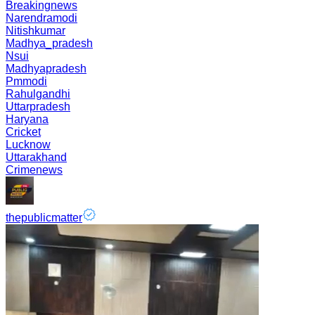
Breakingnews
Narendramodi
Nitishkumar
Madhya_pradesh
Nsui
Madhyapradesh
Pmmodi
Rahulgandhi
Uttarpradesh
Haryana
Cricket
Lucknow
Uttarakhand
Crimenews
thepublicmatter