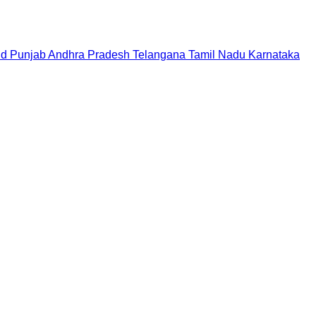
nd
Punjab
Andhra Pradesh
Telangana
Tamil Nadu
Karnataka