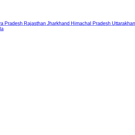
a Pradesh
Rajasthan
Jharkhand
Himachal Pradesh
Uttarakha
la