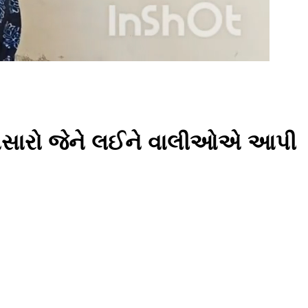
ુ ઘસારો જેને લઈને વાલીઓએ આપી