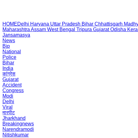
HOME
Delhi
Haryana
Uttar Pradesh
Bihar
Chhattisgarh
Madhy
Maharashtra
Assam
West Bengal
Tripura
Gujarat
Odisha
Kera
Jansamasya
News
Bjp
National
Police
Bihar
India
कांग्रेस
Gujarat
Accident
Congress
Modi
Delhi
Viral
मारपीट
Jharkhand
Breakingnews
Narendramodi
Nitishkumar