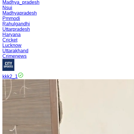
Madhya_pradesh
Nsui
Madhyapradesh
Pmmodi
Rahulgandhi
Uttarpradesh
Haryana
Cricket
Lucknow
Uttarakhand
Crimenews
kkk2_1