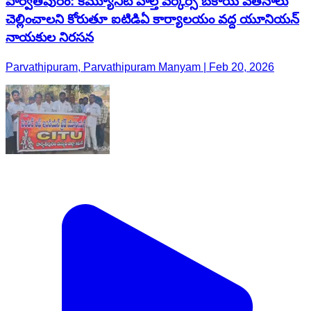
పార్వతీపురం: కమ్యూనిటీ హెల్త్ వర్కర్స్ బకాయి వేతనాలు
చెల్లించాలని కోరుతూ ఐటిడిఏ కార్యాలయం వద్ద యూనియన్
నాయకుల నిరసన
Parvathipuram, Parvathipuram Manyam | Feb 20, 2026