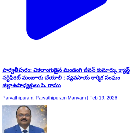
పార్వతీపురం: వికలాంగుడైన మండంగి జీవన్ కుమార్కు క్యాస్ట్
సర్టిఫికెట్ మంజూరు చేయాలి : వ్యవసాయ కార్మిక సంఘం
జిల్లాఉపాధ్యక్షులు పి. రాము
Parvathipuram, Parvathipuram Manyam | Feb 19, 2026