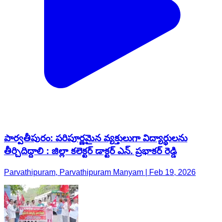
పార్వతీపురం: పరిపూర్ణమైన వ్యక్తులుగా విద్యార్థులను
తీర్చిదిద్దాలి : జిల్లా కలెక్టర్ డాక్టర్ ఎన్. ప్రభాకర్ రెడ్డి
Parvathipuram, Parvathipuram Manyam | Feb 19, 2026