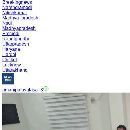
Breakingnews
Narendramodi
Nitishkumar
Madhya_pradesh
Nsui
Madhyapradesh
Pmmodi
Rahulgandhi
Uttarpradesh
Haryana
Hardoi
Cricket
Lucknow
Uttarakhand
amanipalavalasa_3