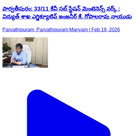
పార్వతీపురం: 33/11 కేవీ సబ్ స్టేషన్ మెంటెనెన్స్ వర్క్ :
విద్యుత్ శాఖ ఎగ్జిక్యూటివ్ ఇంజనీర్ కే. గోపాలరావు నాయుడు
Parvathipuram, Parvathipuram Manyam | Feb 19, 2026