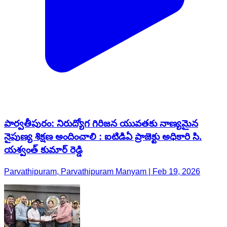
పార్వతీపురం: నిరుద్యోగ గిరిజన యువతకు నాణ్యమైన
నైపుణ్య శిక్షణ అందించాలి : ఐటిడిఏ ప్రాజెక్టు అధికారి సి.
యశ్వంత్ కుమార్ రెడ్డి
Parvathipuram, Parvathipuram Manyam | Feb 19, 2026