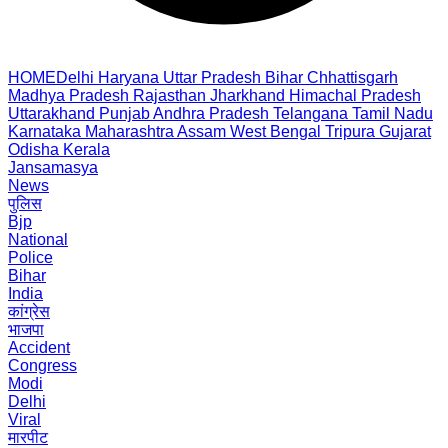
HOME
Delhi
Haryana
Uttar Pradesh
Bihar
Chhattisgarh
Madhya Pradesh
Rajasthan
Jharkhand
Himachal Pradesh
Uttarakhand
Punjab
Andhra Pradesh
Telangana
Tamil Nadu
Karnataka
Maharashtra
Assam
West Bengal
Tripura
Gujarat
Odisha
Kerala
Jansamasya
News
पुलिस
Bjp
National
Police
Bihar
India
कांग्रेस
भाजपा
Accident
Congress
Modi
Delhi
Viral
मारपीट