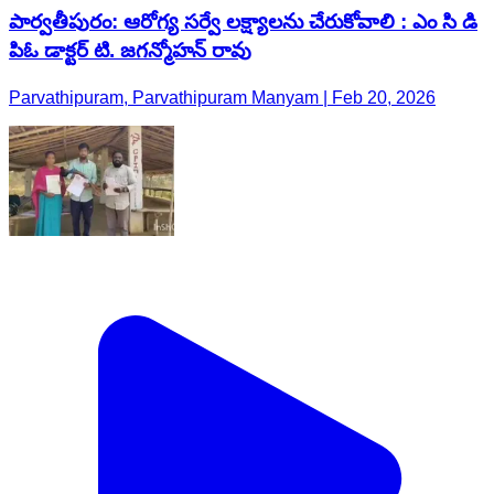
పార్వతీపురం: ఆరోగ్య సర్వే లక్ష్యాలను చేరుకోవాలి : ఎం సి డి
పిఓ డాక్టర్ టి. జగన్మోహన్ రావు
Parvathipuram, Parvathipuram Manyam | Feb 20, 2026