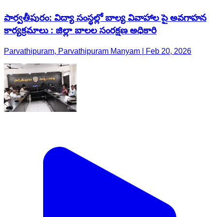
పార్వతీపురం: విద్యా సంస్థల్లో బాల్య వివాహాల పై అవగాహన
కార్యక్రమాలు : జిల్లా బాలల సంరక్షణ అధికారి
Parvathipuram, Parvathipuram Manyam | Feb 20, 2026