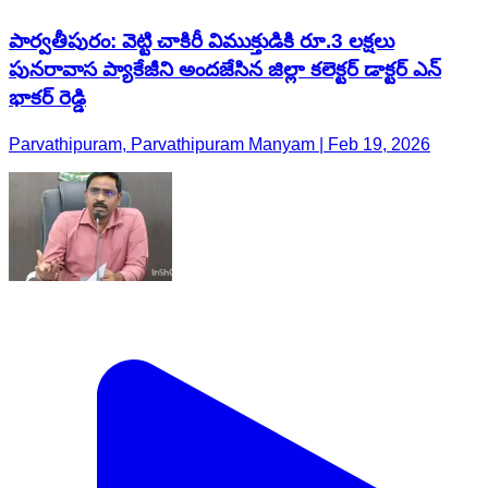
పార్వతీపురం: వెట్టి చాకిరీ విముక్తుడికి రూ.3 లక్షలు
పునరావాస ప్యాకేజీని అందజేసిన జిల్లా కలెక్టర్ డాక్టర్ ఎన్
భాకర్ రెడ్డి
Parvathipuram, Parvathipuram Manyam | Feb 19, 2026