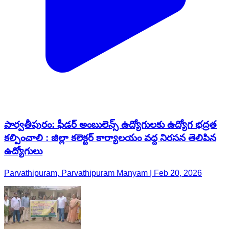
పార్వతీపురం: ఫీడర్ అంబులెన్స్ ఉద్యోగులకు ఉద్యోగ భద్రత
కల్పించాలి : జిల్లా కలెక్టర్ కార్యాలయం వద్ద నిరసన తెలిపిన
ఉద్యోగులు
Parvathipuram, Parvathipuram Manyam | Feb 20, 2026