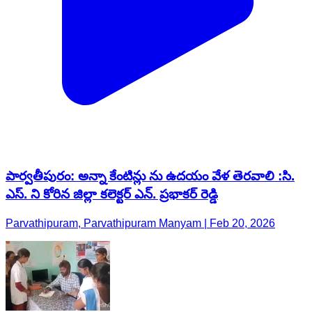
పార్వతీపురం: అన్నా కేంటిన్లు ను ఉదయం వేళ తెరవాలి :సి.
ఎస్. ని కోరిన జిల్లా కలెక్టర్ ఎన్. ప్రభాకర్ రెడ్డి
Parvathipuram, Parvathipuram Manyam | Feb 20, 2026