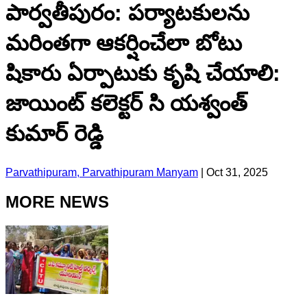
పార్వతీపురం: పర్యాటకులను
మరింతగా ఆకర్షించేలా బోటు
షికారు ఏర్పాటుకు కృషి చేయాలి:
జాయింట్ కలెక్టర్ సి యశ్వంత్
కుమార్ రెడ్డి
Parvathipuram, Parvathipuram Manyam
|
Oct 31, 2025
MORE NEWS