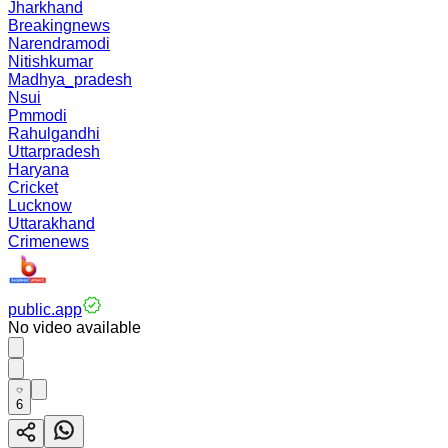
Jharkhand
Breakingnews
Narendramodi
Nitishkumar
Madhya_pradesh
Nsui
Pmmodi
Rahulgandhi
Uttarpradesh
Haryana
Cricket
Lucknow
Uttarakhand
Crimenews
public.app
No video available
6