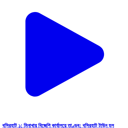
বসিরহাট ১: মিনাখায় বিজেপি কার্যালয়ে তাণ্ডব: বসিরহাট টাউন হল