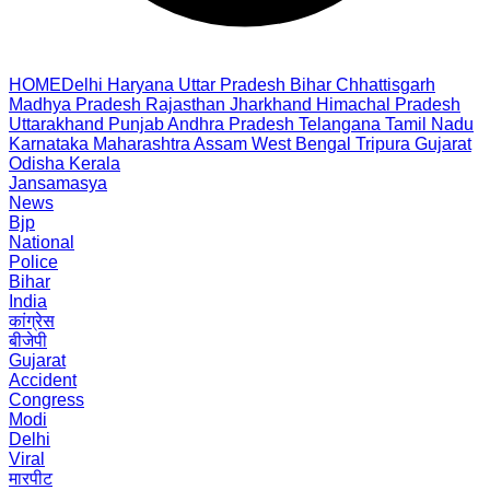
HOME
Delhi
Haryana
Uttar Pradesh
Bihar
Chhattisgarh
Madhya Pradesh
Rajasthan
Jharkhand
Himachal Pradesh
Uttarakhand
Punjab
Andhra Pradesh
Telangana
Tamil Nadu
Karnataka
Maharashtra
Assam
West Bengal
Tripura
Gujarat
Odisha
Kerala
Jansamasya
News
Bjp
National
Police
Bihar
India
कांग्रेस
बीजेपी
Gujarat
Accident
Congress
Modi
Delhi
Viral
मारपीट