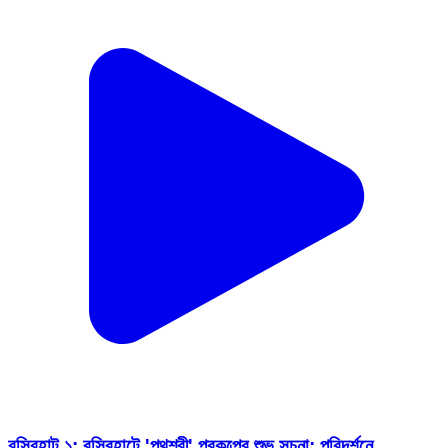
বসিরহাট ১: বসিরহাটে 'পথশ্রী' প্রকল্পের শুভ সূচনা: পরিদর্শনে
চেয়ারম্যান অদিতি রায় মিত্র
Basirhat 1, North Twenty Four Parganas | Feb 16, 2026