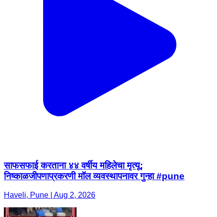
साफसफाई करताना ४४ वर्षीय महिलेचा मृत्यू;
निष्काळजीपणाप्रकरणी मॉल व्यवस्थापनावर गुन्हा #pune
Haveli, Pune | Aug 2, 2026