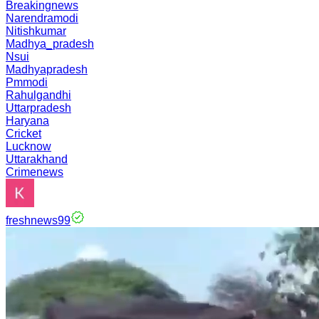
Breakingnews
Narendramodi
Nitishkumar
Madhya_pradesh
Nsui
Madhyapradesh
Pmmodi
Rahulgandhi
Uttarpradesh
Haryana
Cricket
Lucknow
Uttarakhand
Crimenews
freshnews99