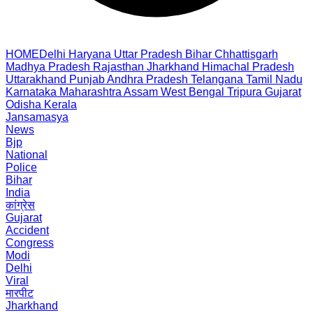
HOME
Delhi
Haryana
Uttar Pradesh
Bihar
Chhattisgarh
Madhya Pradesh
Rajasthan
Jharkhand
Himachal Pradesh
Uttarakhand
Punjab
Andhra Pradesh
Telangana
Tamil Nadu
Karnataka
Maharashtra
Assam
West Bengal
Tripura
Gujarat
Odisha
Kerala
Jansamasya
News
Bjp
National
Police
Bihar
India
कांग्रेस
Gujarat
Accident
Congress
Modi
Delhi
Viral
मारपीट
Jharkhand