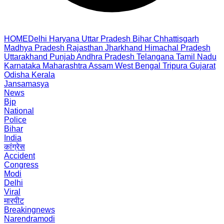
HOME
Delhi
Haryana
Uttar Pradesh
Bihar
Chhattisgarh
Madhya Pradesh
Rajasthan
Jharkhand
Himachal Pradesh
Uttarakhand
Punjab
Andhra Pradesh
Telangana
Tamil Nadu
Karnataka
Maharashtra
Assam
West Bengal
Tripura
Gujarat
Odisha
Kerala
Jansamasya
News
Bjp
National
Police
Bihar
India
कांग्रेस
Accident
Congress
Modi
Delhi
Viral
मारपीट
Breakingnews
Narendramodi