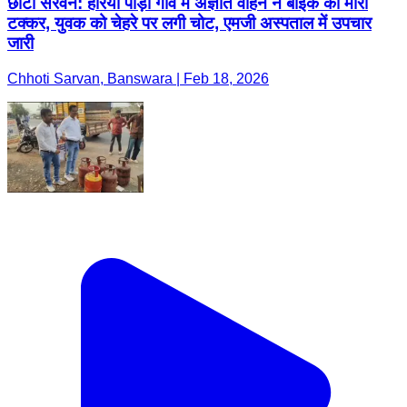
छोटी सरवन: हरिया पाड़ा गांव में अज्ञात वाहन ने बाइक को मारी
टक्कर, युवक को चेहरे पर लगी चोट, एमजी अस्पताल में उपचार
जारी
Chhoti Sarvan, Banswara | Feb 18, 2026