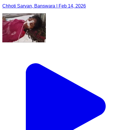
Chhoti Sarvan, Banswara | Feb 14, 2026