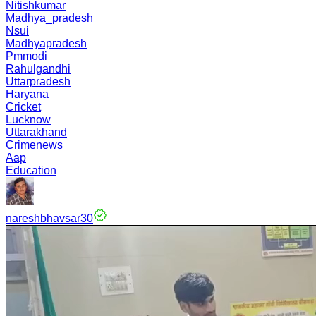
Nitishkumar
Madhya_pradesh
Nsui
Madhyapradesh
Pmmodi
Rahulgandhi
Uttarpradesh
Haryana
Cricket
Lucknow
Uttarakhand
Crimenews
Aap
Education
nareshbhavsar30