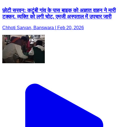
छोटी सरवन: कटुंबी गांव के पास बाइक को अज्ञात वाहन ने मारी
टक्कर, व्यक्ति को लगी चोट, एमजी अस्पताल में उपचार जारी
Chhoti Sarvan, Banswara | Feb 20, 2026