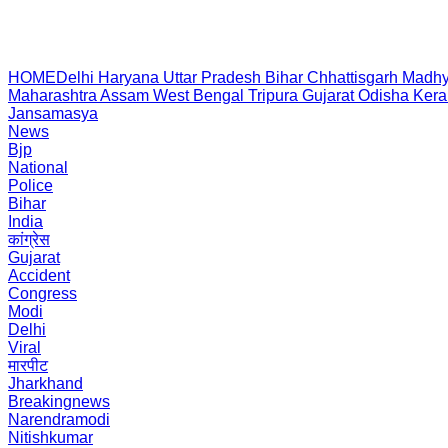
HOME
Delhi
Haryana
Uttar Pradesh
Bihar
Chhattisgarh
Madhy
Maharashtra
Assam
West Bengal
Tripura
Gujarat
Odisha
Kera
Jansamasya
News
Bjp
National
Police
Bihar
India
कांग्रेस
Gujarat
Accident
Congress
Modi
Delhi
Viral
मारपीट
Jharkhand
Breakingnews
Narendramodi
Nitishkumar