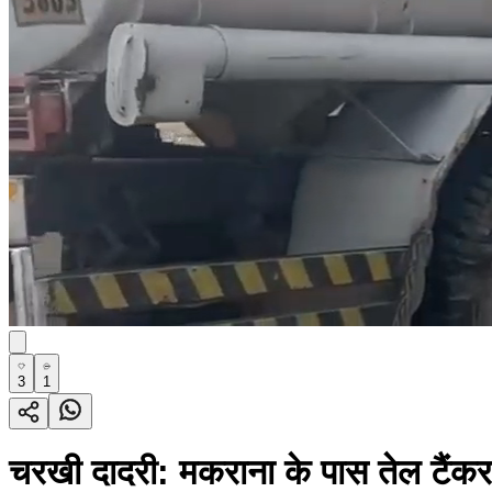
3
1
चरखी दादरी: मकराना के पास तेल टैंकर