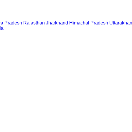
a Pradesh
Rajasthan
Jharkhand
Himachal Pradesh
Uttarakha
la