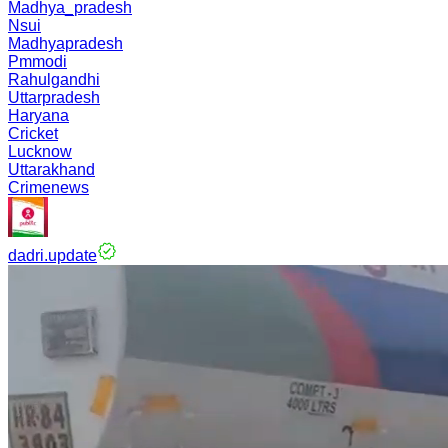
Madhya_pradesh
Nsui
Madhyapradesh
Pmmodi
Rahulgandhi
Uttarpradesh
Haryana
Cricket
Lucknow
Uttarakhand
Crimenews
dadri.update