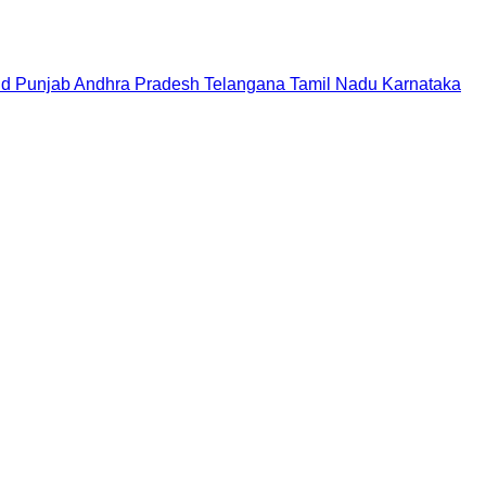
nd
Punjab
Andhra Pradesh
Telangana
Tamil Nadu
Karnataka