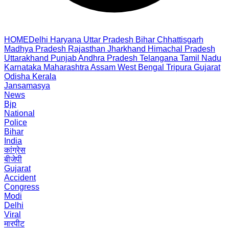
HOME
Delhi
Haryana
Uttar Pradesh
Bihar
Chhattisgarh
Madhya Pradesh
Rajasthan
Jharkhand
Himachal Pradesh
Uttarakhand
Punjab
Andhra Pradesh
Telangana
Tamil Nadu
Karnataka
Maharashtra
Assam
West Bengal
Tripura
Gujarat
Odisha
Kerala
Jansamasya
News
Bjp
National
Police
Bihar
India
कांग्रेस
बीजेपी
Gujarat
Accident
Congress
Modi
Delhi
Viral
मारपीट