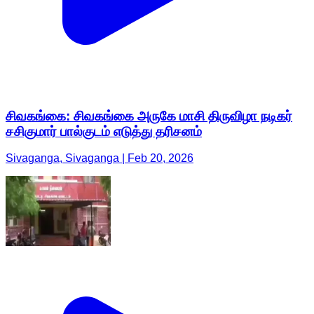
சிவகங்கை: சிவகங்கை அருகே மாசி திருவிழா நடிகர்
சசிகுமார் பால்குடம் எடுத்து தரிசனம்
Sivaganga, Sivaganga | Feb 20, 2026