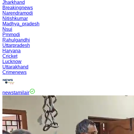
Jharkhand
Breakingnews
Narendramodi
Nitishkumar
Madhya_pradesh
Nsui
Pmmodi
Rahulgandhi
Uttarpradesh
Haryana
Cricket
Lucknow
Uttarakhand
Crimenews
newstamilair