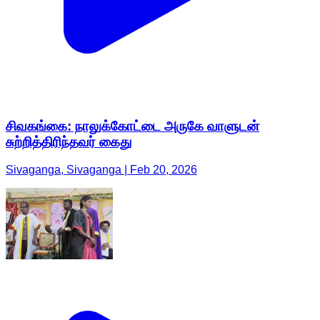
சிவகங்கை: நாலுக்கோட்டை அருகே வாளுடன்
சுற்றித்திரிந்தவர் கைது
Sivaganga, Sivaganga | Feb 20, 2026