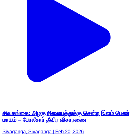
சிவகங்கை: அழகு நிலையத்துக்கு சென்ற இளம் பெண்
மாயம் – போலீசார் தீவிர விசாரணை
Sivaganga, Sivaganga | Feb 20, 2026