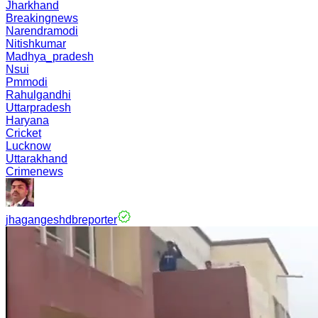
Jharkhand
Breakingnews
Narendramodi
Nitishkumar
Madhya_pradesh
Nsui
Pmmodi
Rahulgandhi
Uttarpradesh
Haryana
Cricket
Lucknow
Uttarakhand
Crimenews
jhagangeshdbreporter