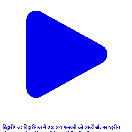
बिहारीगंज: बिहारीगंज में 23-24 फरवरी को 26वें अंतरराष्ट्रीय