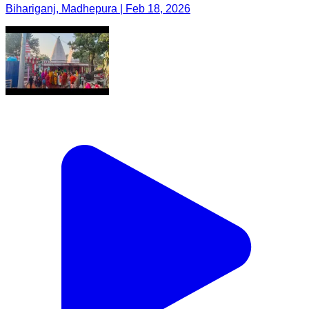
Bihariganj, Madhepura | Feb 18, 2026