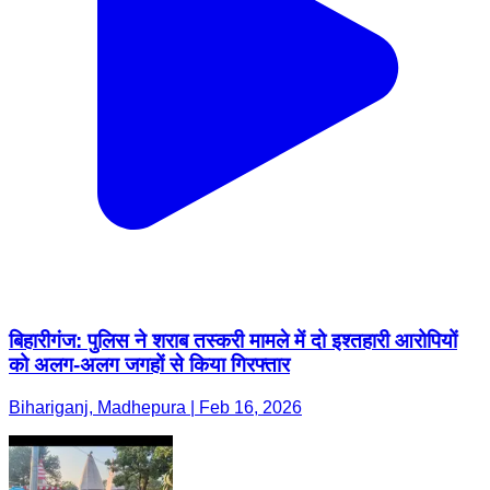
बिहारीगंज: पुलिस ने शराब तस्करी मामले में दो इश्तहारी आरोपियों
को अलग-अलग जगहों से किया गिरफ्तार
Bihariganj, Madhepura | Feb 16, 2026