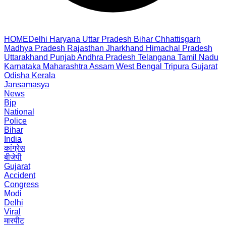
HOME
Delhi
Haryana
Uttar Pradesh
Bihar
Chhattisgarh
Madhya Pradesh
Rajasthan
Jharkhand
Himachal Pradesh
Uttarakhand
Punjab
Andhra Pradesh
Telangana
Tamil Nadu
Karnataka
Maharashtra
Assam
West Bengal
Tripura
Gujarat
Odisha
Kerala
Jansamasya
News
Bjp
National
Police
Bihar
India
कांग्रेस
बीजेपी
Gujarat
Accident
Congress
Modi
Delhi
Viral
मारपीट