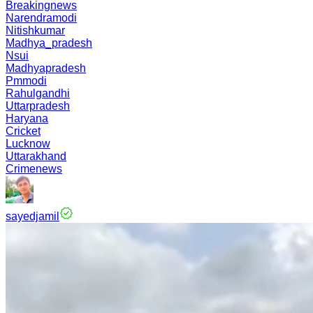
Breakingnews
Narendramodi
Nitishkumar
Madhya_pradesh
Nsui
Madhyapradesh
Pmmodi
Rahulgandhi
Uttarpradesh
Haryana
Cricket
Lucknow
Uttarakhand
Crimenews
sayedjamil