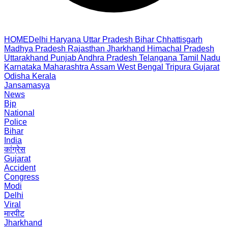
HOME
Delhi
Haryana
Uttar Pradesh
Bihar
Chhattisgarh
Madhya Pradesh
Rajasthan
Jharkhand
Himachal Pradesh
Uttarakhand
Punjab
Andhra Pradesh
Telangana
Tamil Nadu
Karnataka
Maharashtra
Assam
West Bengal
Tripura
Gujarat
Odisha
Kerala
Jansamasya
News
Bjp
National
Police
Bihar
India
कांग्रेस
Gujarat
Accident
Congress
Modi
Delhi
Viral
मारपीट
Jharkhand