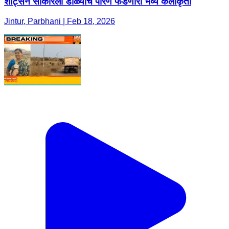
शीट्सने साकारली डोळ्यांचे पारणे फेडणारी भव्य कलाकृती
Jintur, Parbhani | Feb 18, 2026