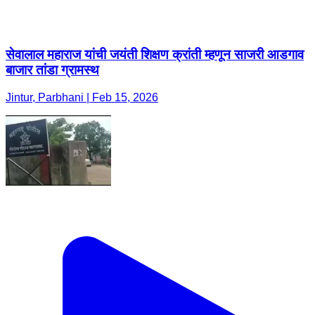
सेवालाल महाराज यांची जयंती शिक्षण क्रांती म्हणून साजरी आडगाव
बाजार तांडा ग्रामस्थ
Jintur, Parbhani | Feb 15, 2026