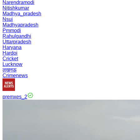
Narendramodi
Nitishkumar
Madhya_pradesh
Nsui
Madhyapradesh
Pmmodi
Rahulgandhi
Uttarpradesh
Haryana
Hardoi
Cricket
Lucknow
लखनऊ
Crimenews
premxes_2