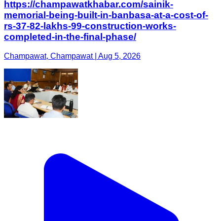
https://champawatkhabar.com/sainik-
memorial-being-built-in-banbasa-at-a-cost-of-
rs-37-82-lakhs-99-construction-works-
completed-in-the-final-phase/
Champawat, Champawat | Aug 5, 2026