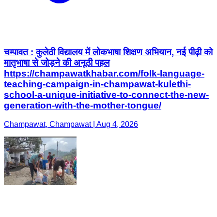
चम्पावत : कुलेठी विद्यालय में लोकभाषा शिक्षण अभियान, नई पीढ़ी को
मातृभाषा से जोड़ने की अनूठी पहल
https://champawatkhabar.com/folk-language-
teaching-campaign-in-champawat-kulethi-
school-a-unique-initiative-to-connect-the-new-
generation-with-the-mother-tongue/
Champawat, Champawat | Aug 4, 2026