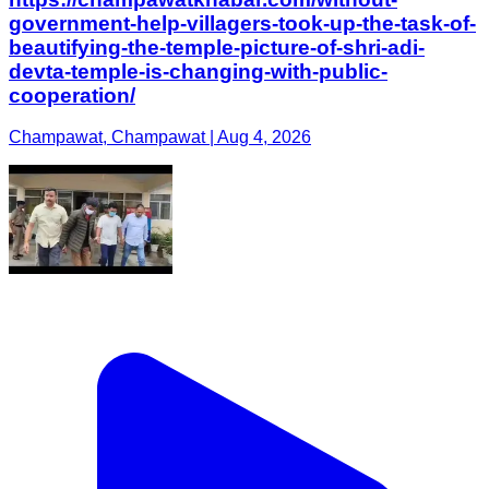
government-help-villagers-took-up-the-task-of-
beautifying-the-temple-picture-of-shri-adi-
devta-temple-is-changing-with-public-
cooperation/
Champawat, Champawat | Aug 4, 2026