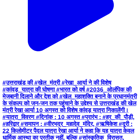
#उत्तराखंड की #खेल_मंत्री #रेखा_आर्या ने की विशेष
#कांवड़_यात्रा की घोषणा #भारत को वर्ष #2036_ओलंपिक की
मेजबानी दिलाने और देश को #खेल_महाशक्ति बनाने के प्रधानमंत्री
के संकल्प को जन-जन तक पहुंचाने के उद्देश्य से उत्तराखंड की खेल
मंत्री रेखा आर्या 10 अगस्त को विशेष कांवड़ यात्रा निकालेंगी।
#यात्रा_विवरण #दिनांक : 10 अगस्त #प्रारंभ : #हर_की_पौड़ी,
#हरिद्वार #समापन : #वीरभद्र_महादेव_मंदिर, #ऋषिकेश #दूरी :
22 किलोमीटर पैदल यात्रा रेखा आर्या ने कहा कि यह यात्रा केवल
धार्मिक आस्था का प्रतीक नहीं, बल्कि #सांस्कृतिक_विरासत,