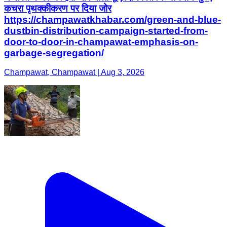
कचरा पृथक्कीकरण पर दिया जोर
https://champawatkhabar.com/green-and-blue-
dustbin-distribution-campaign-started-from-
door-to-door-in-champawat-emphasis-on-
garbage-segregation/
Champawat, Champawat | Aug 3, 2026