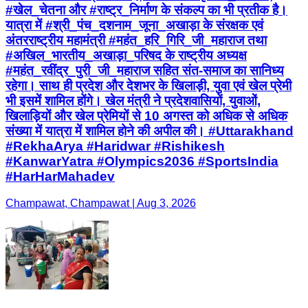
#खेल_चेतना और #राष्ट्र_निर्माण के संकल्प का भी प्रतीक है।
यात्रा में #श्री_पंच_दशनाम_जूना_अखाड़ा के संरक्षक एवं
अंतरराष्ट्रीय महामंत्री #महंत_हरि_गिरि_जी_महाराज तथा
#अखिल_भारतीय_अखाड़ा_परिषद के राष्ट्रीय अध्यक्ष
#महंत_रवींद्र_पुरी_जी_महाराज सहित संत-समाज का सानिध्य
रहेगा। साथ ही प्रदेश और देशभर के खिलाड़ी, युवा एवं खेल प्रेमी
भी इसमें शामिल होंगे। खेल मंत्री ने प्रदेशवासियों, युवाओं,
खिलाड़ियों और खेल प्रेमियों से 10 अगस्त को अधिक से अधिक
संख्या में यात्रा में शामिल होने की अपील की। #Uttarakhand
#RekhaArya #Haridwar #Rishikesh
#KanwarYatra #Olympics2036 #SportsIndia
#HarHarMahadev
Champawat, Champawat | Aug 3, 2026