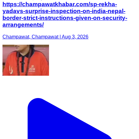
https://champawatkhabar.com/sp-rekha-
yadavs-surprise-inspection-on-india-nepal-
border-strict-instructions-given-on-security-
arrangements/
Champawat, Champawat | Aug 3, 2026