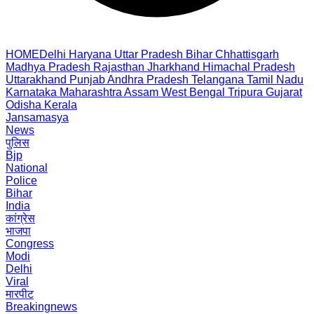
HOME
Delhi
Haryana
Uttar Pradesh
Bihar
Chhattisgarh
Madhya Pradesh
Rajasthan
Jharkhand
Himachal Pradesh
Uttarakhand
Punjab
Andhra Pradesh
Telangana
Tamil Nadu
Karnataka
Maharashtra
Assam
West Bengal
Tripura
Gujarat
Odisha
Kerala
Jansamasya
News
पुलिस
Bjp
National
Police
Bihar
India
कांग्रेस
भाजपा
Congress
Modi
Delhi
Viral
मारपीट
Breakingnews