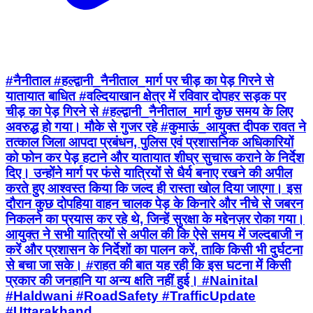
#नैनीताल #हल्द्वानी_नैनीताल_मार्ग पर चीड़ का पेड़ गिरने से
यातायात बाधित #वल्दियाखान क्षेत्र में रविवार दोपहर सड़क पर
चीड़ का पेड़ गिरने से #हल्द्वानी_नैनीताल_मार्ग कुछ समय के लिए
अवरुद्ध हो गया। मौके से गुजर रहे #कुमाऊं_आयुक्त दीपक रावत ने
तत्काल जिला आपदा प्रबंधन, पुलिस एवं प्रशासनिक अधिकारियों
को फोन कर पेड़ हटाने और यातायात शीघ्र सुचारू कराने के निर्देश
दिए। उन्होंने मार्ग पर फंसे यात्रियों से धैर्य बनाए रखने की अपील
करते हुए आश्वस्त किया कि जल्द ही रास्ता खोल दिया जाएगा। इस
दौरान कुछ दोपहिया वाहन चालक पेड़ के किनारे और नीचे से जबरन
निकलने का प्रयास कर रहे थे, जिन्हें सुरक्षा के मद्देनज़र रोका गया।
आयुक्त ने सभी यात्रियों से अपील की कि ऐसे समय में जल्दबाजी न
करें और प्रशासन के निर्देशों का पालन करें, ताकि किसी भी दुर्घटना
से बचा जा सके। #राहत की बात यह रही कि इस घटना में किसी
प्रकार की जनहानि या अन्य क्षति नहीं हुई। #Nainital
#Haldwani #RoadSafety #TrafficUpdate
#Uttarakhand