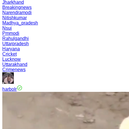
Jharkhand
Breakingnews
Narendramodi
Nitishkumar
Madhya_pradesh
Nsui
Pmmodi
Rahulgandhi
Uttarpradesh
Haryana
Cricket
Lucknow
Uttarakhand
Crimenews
harbolr