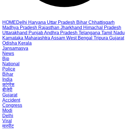
HOME
Delhi
Haryana
Uttar Pradesh
Bihar
Chhattisgarh
Madhya Pradesh
Rajasthan
Jharkhand
Himachal Pradesh
Uttarakhand
Punjab
Andhra Pradesh
Telangana
Tamil Nadu
Karnataka
Maharashtra
Assam
West Bengal
Tripura
Gujarat
Odisha
Kerala
Jansamasya
News
Bjp
National
Police
Bihar
India
कांग्रेस
बीजेपी
Gujarat
Accident
Congress
Modi
Delhi
Viral
मारपीट