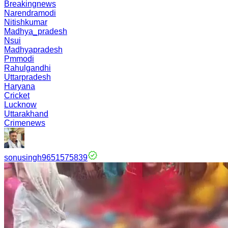
Breakingnews
Narendramodi
Nitishkumar
Madhya_pradesh
Nsui
Madhyapradesh
Pmmodi
Rahulgandhi
Uttarpradesh
Haryana
Cricket
Lucknow
Uttarakhand
Crimenews
sonusingh9651575839