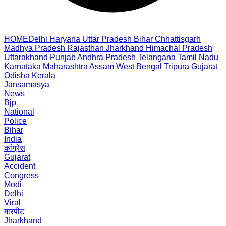
HOME
Delhi
Haryana
Uttar Pradesh
Bihar
Chhattisgarh
Madhya Pradesh
Rajasthan
Jharkhand
Himachal Pradesh
Uttarakhand
Punjab
Andhra Pradesh
Telangana
Tamil Nadu
Karnataka
Maharashtra
Assam
West Bengal
Tripura
Gujarat
Odisha
Kerala
Jansamasya
News
Bjp
National
Police
Bihar
India
कांग्रेस
Gujarat
Accident
Congress
Modi
Delhi
Viral
मारपीट
Jharkhand