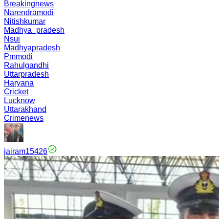
Breakingnews
Narendramodi
Nitishkumar
Madhya_pradesh
Nsui
Madhyapradesh
Pmmodi
Rahulgandhi
Uttarpradesh
Haryana
Cricket
Lucknow
Uttarakhand
Crimenews
jairam15426