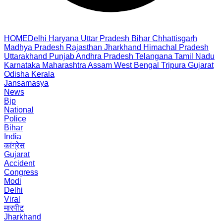
HOME
Delhi
Haryana
Uttar Pradesh
Bihar
Chhattisgarh
Madhya Pradesh
Rajasthan
Jharkhand
Himachal Pradesh
Uttarakhand
Punjab
Andhra Pradesh
Telangana
Tamil Nadu
Karnataka
Maharashtra
Assam
West Bengal
Tripura
Gujarat
Odisha
Kerala
Jansamasya
News
Bjp
National
Police
Bihar
India
कांग्रेस
Gujarat
Accident
Congress
Modi
Delhi
Viral
मारपीट
Jharkhand