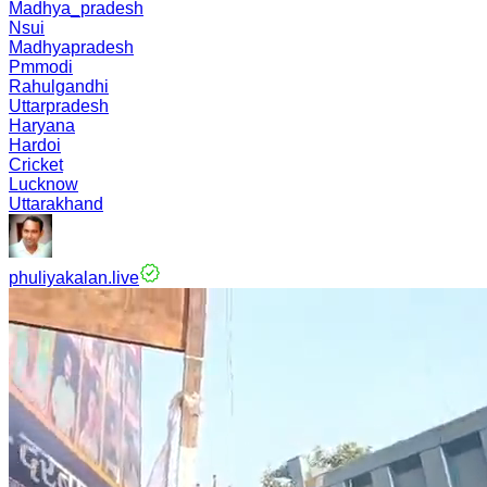
Madhya_pradesh
Nsui
Madhyapradesh
Pmmodi
Rahulgandhi
Uttarpradesh
Haryana
Hardoi
Cricket
Lucknow
Uttarakhand
phuliyakalan.live