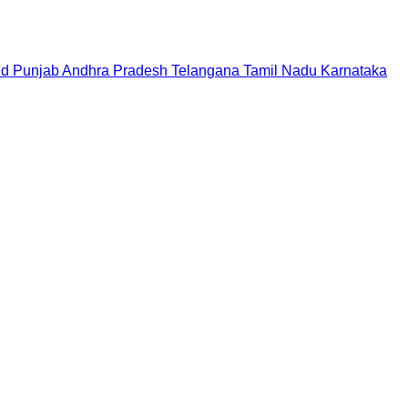
nd
Punjab
Andhra Pradesh
Telangana
Tamil Nadu
Karnataka