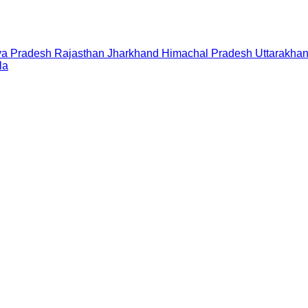
a Pradesh
Rajasthan
Jharkhand
Himachal Pradesh
Uttarakha
la