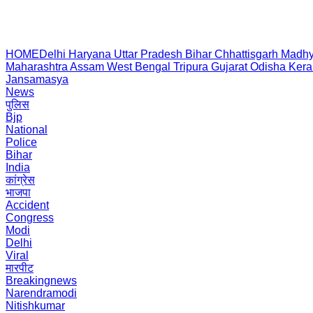
HOME
Delhi
Haryana
Uttar Pradesh
Bihar
Chhattisgarh
Madhy
Maharashtra
Assam
West Bengal
Tripura
Gujarat
Odisha
Kera
Jansamasya
News
पुलिस
Bjp
National
Police
Bihar
India
कांग्रेस
भाजपा
Accident
Congress
Modi
Delhi
Viral
मारपीट
Breakingnews
Narendramodi
Nitishkumar