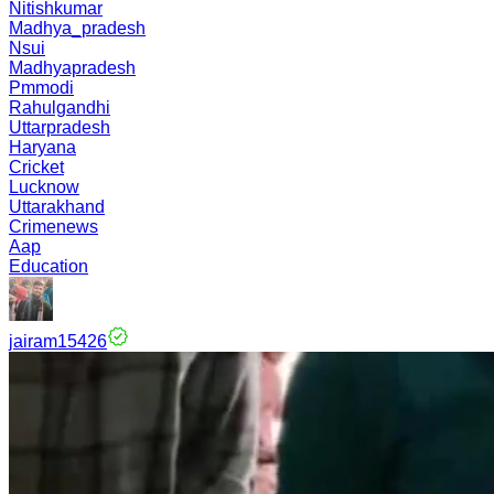
Nitishkumar
Madhya_pradesh
Nsui
Madhyapradesh
Pmmodi
Rahulgandhi
Uttarpradesh
Haryana
Cricket
Lucknow
Uttarakhand
Crimenews
Aap
Education
jairam15426