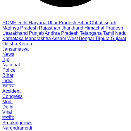
HOME
Delhi
Haryana
Uttar Pradesh
Bihar
Chhattisgarh
Madhya Pradesh
Rajasthan
Jharkhand
Himachal Pradesh
Uttarakhand
Punjab
Andhra Pradesh
Telangana
Tamil Nadu
Karnataka
Maharashtra
Assam
West Bengal
Tripura
Gujarat
Odisha
Kerala
Jansamasya
News
Bjp
National
Police
Bihar
India
कांग्रेस
Accident
Congress
Modi
Delhi
Viral
मारपीट
Breakingnews
Narendramodi