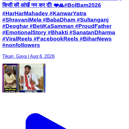
किसी की आंखें नम कर दीं! ❤️🙏#BolBam2026
#HarHarMahadev #KanwarYatra
#ShravaniMela #BabaDham #Sultanganj
#Deoghar #BetiKaSamman #ProudFather
#EmotionalStory #Bhakti #SanatanDharma
#ViralReels #FacebookReels #BiharNews
#nonfollowers
Tikari, Gaya | Aug 6, 2026