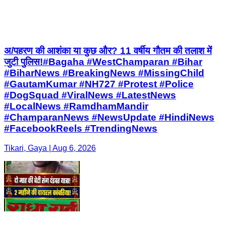
अ/पहरण की आशंका या कुछ और? 11 वर्षीय गौतम की तलाश में
जुटी पुलिस!#Bagaha #WestChamparan #Bihar
#BiharNews #BreakingNews #MissingChild
#GautamKumar #NH727 #Protest #Police
#DogSquad #ViralNews #LatestNews
#LocalNews #RamdhamMandir
#ChamparanNews #NewsUpdate #HindiNews
#FacebookReels #TrendingNews
Tikari, Gaya | Aug 6, 2026