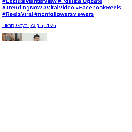
#ExclusiveInterview #PoliticalUpdate
#TrendingNow #ViralVideo #FacebookReels
#ReelsViral #nonfollowersviewers
Tikari, Gaya | Aug 5, 2026