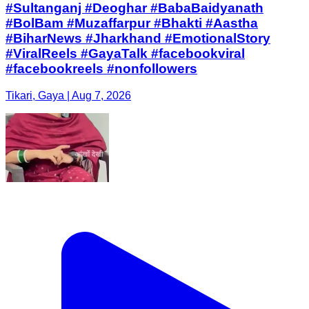
#Sultanganj #Deoghar #BabaBaidyanath
#BolBam #Muzaffarpur #Bhakti #Aastha
#BiharNews #Jharkhand #EmotionalStory
#ViralReels #GayaTalk #facebookviral
#facebookreels #nonfollowers
Tikari, Gaya | Aug 7, 2026