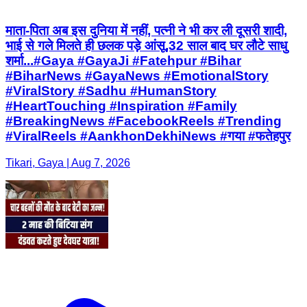
माता-पिता अब इस दुनिया में नहीं, पत्नी ने भी कर ली दूसरी शादी,
भाई से गले मिलते ही छलक पड़े आंसू,32 साल बाद घर लौटे साधु
शर्मा...#Gaya #GayaJi #Fatehpur #Bihar
#BiharNews #GayaNews #EmotionalStory
#ViralStory #Sadhu #HumanStory
#HeartTouching #Inspiration #Family
#BreakingNews #FacebookReels #Trending
#ViralReels #AankhonDekhiNews #गया #फतेहपुर
Tikari, Gaya | Aug 7, 2026