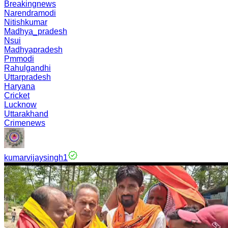
Breakingnews
Narendramodi
Nitishkumar
Madhya_pradesh
Nsui
Madhyapradesh
Pmmodi
Rahulgandhi
Uttarpradesh
Haryana
Cricket
Lucknow
Uttarakhand
Crimenews
kumarvijaysingh1