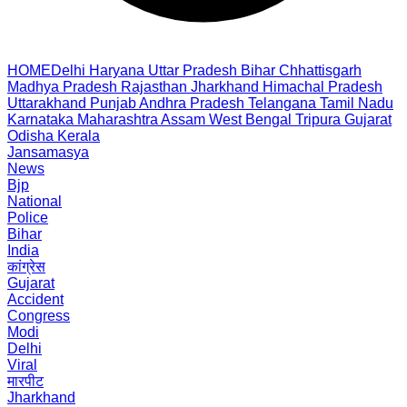
HOME
Delhi
Haryana
Uttar Pradesh
Bihar
Chhattisgarh
Madhya Pradesh
Rajasthan
Jharkhand
Himachal Pradesh
Uttarakhand
Punjab
Andhra Pradesh
Telangana
Tamil Nadu
Karnataka
Maharashtra
Assam
West Bengal
Tripura
Gujarat
Odisha
Kerala
Jansamasya
News
Bjp
National
Police
Bihar
India
कांग्रेस
Gujarat
Accident
Congress
Modi
Delhi
Viral
मारपीट
Jharkhand