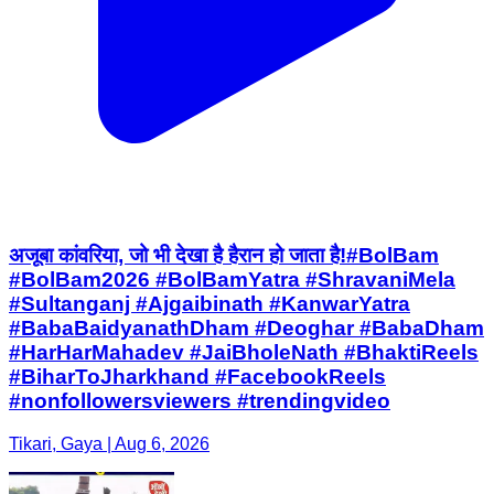
अजूबा कांवरिया, जो भी देखा है हैरान हो जाता है!#BolBam
#BolBam2026 #BolBamYatra #ShravaniMela
#Sultanganj #Ajgaibinath #KanwarYatra
#BabaBaidyanathDham #Deoghar #BabaDham
#HarHarMahadev #JaiBholeNath #BhaktiReels
#BiharToJharkhand #FacebookReels
#nonfollowersviewers #trendingvideo
Tikari, Gaya | Aug 6, 2026