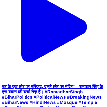
घर के एक छोर पर मस्जिद, दूसरे छोर पर मंदिर"—रामाधार सिंह के
इस बयान की चर्चा तेज़ है। #RamadharSingh
#BiharPolitics #PoliticalNews #BreakingNews
#BiharNews #HindiNews #Mosque #Temple