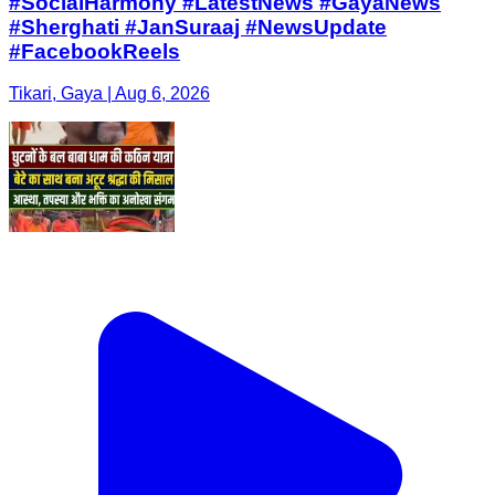
#SocialHarmony #LatestNews #GayaNews
#Sherghati #JanSuraaj #NewsUpdate
#FacebookReels
Tikari, Gaya | Aug 6, 2026