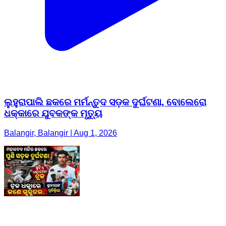
ଲୁହୁରାପାଲି ଛକରେ ମର୍ମନ୍ତୁଦ ସଡ଼କ ଦୁର୍ଘଟଣା, ବୋଲେରୋ
ଧକ୍କାରେ ଯୁବକଙ୍କ ମୃତ୍ୟୁ
Balangir, Balangir | Aug 1, 2026