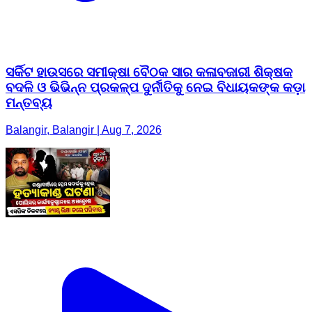
ସର୍କିଟ ହାଉସରେ ସମୀକ୍ଷା ବୈଠକ ସାର କଳାବଜାରୀ ଶିକ୍ଷକ
ବଦଳି ଓ ଭିଭିନ୍ନ ପ୍ରକଳ୍ପ ଦୁର୍ନୀତିକୁ ନେଇ ବିଧାୟକଙ୍କ କଡ଼ା
ମନ୍ତବ୍ୟ
Balangir, Balangir | Aug 7, 2026