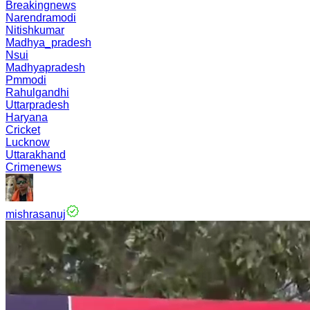
Breakingnews
Narendramodi
Nitishkumar
Madhya_pradesh
Nsui
Madhyapradesh
Pmmodi
Rahulgandhi
Uttarpradesh
Haryana
Cricket
Lucknow
Uttarakhand
Crimenews
mishrasanuj