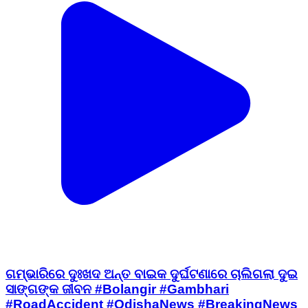
ଗମ୍ଭାରିରେ ଦୁଃଖଦ ଅନ୍ତ ବାଇକ ଦୁର୍ଘଟଣାରେ ଚାଲିଗଲା ଦୁଇ
ସାଙ୍ଗଙ୍କ ଜୀବନ #Bolangir #Gambhari
#RoadAccident #OdishaNews #BreakingNews