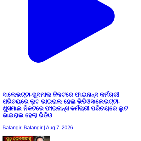
ସାଲେଭଟ୍ଟା-ଖୁସମାଲ ନିକଟରେ ଫାଇନାନ୍ସ କର୍ମଚାରୀ
ପରିଚୟରେ ଲୁଟ ଭାଇରାଲ ହେଲା ଭିଡିଓସାଲେଭଟ୍ଟା-
ଖୁସମାଲ ନିକଟରେ ଫାଇନାନ୍ସ କର୍ମଚାରୀ ପରିଚୟରେ ଲୁଟ
ଭାଇରାଲ ହେଲା ଭିଡିଓ
Balangir, Balangir | Aug 7, 2026