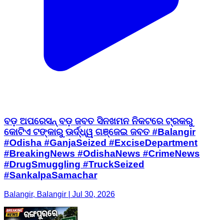
ବଡ଼ ଅପରେସନ୍ ବଡ଼ ଜବତ ସିନଖମନ ନିକଟରେ ଟ୍ରକରୁ
କୋଟିଏ ଟଙ୍କାରୁ ଊର୍ଦ୍ଧ୍ୱ ଗଞ୍ଜେଇ ଜବତ #Balangir
#Odisha #GanjaSeized #ExciseDepartment
#BreakingNews #OdishaNews #CrimeNews
#DrugSmuggling #TruckSeized
#SankalpaSamachar
Balangir, Balangir | Jul 30, 2026