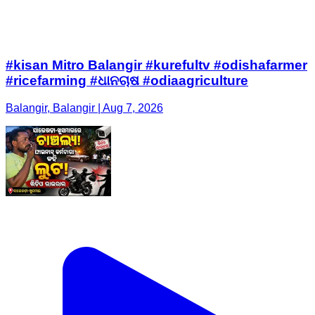
#kisan Mitro Balangir #kurefultv #odishafarmer
#ricefarming #ଧାନଚାଷ #odiaagriculture
Balangir, Balangir | Aug 7, 2026