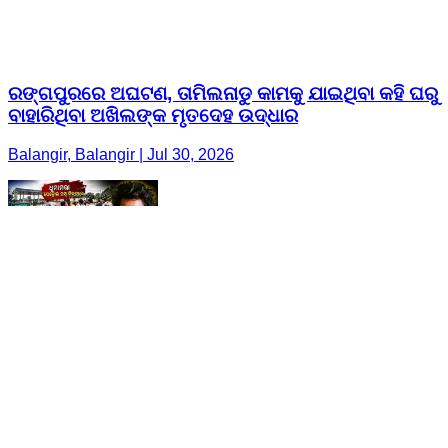
ରଙ୍ଗପୁରରେ ଅଘଟଣ, ତାମିଲନାଡୁ କାମକୁ ଯାଇଥିବା କହି ଘରୁ
ବାହାରିଥିବା ଅଖିଲଙ୍କ ମୃତଦେହ ଉଦ୍ଧାର
Balangir, Balangir | Jul 30, 2026