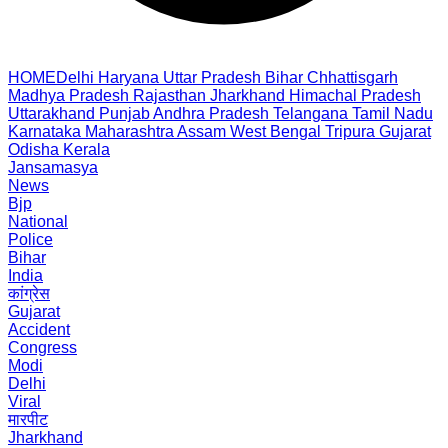
HOME
Delhi
Haryana
Uttar Pradesh
Bihar
Chhattisgarh
Madhya Pradesh
Rajasthan
Jharkhand
Himachal Pradesh
Uttarakhand
Punjab
Andhra Pradesh
Telangana
Tamil Nadu
Karnataka
Maharashtra
Assam
West Bengal
Tripura
Gujarat
Odisha
Kerala
Jansamasya
News
Bjp
National
Police
Bihar
India
कांग्रेस
Gujarat
Accident
Congress
Modi
Delhi
Viral
मारपीट
Jharkhand