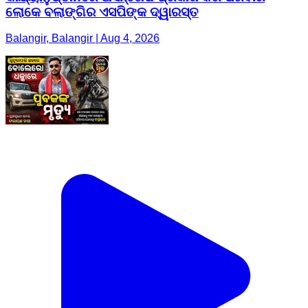
ଲୋକେ ବଲାଙ୍ଗିର ଏସପିଙ୍କ ଦ୍ୱାରସ୍ତ
Balangir, Balangir | Aug 4, 2026