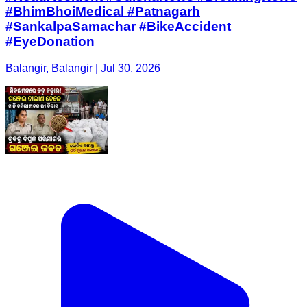
#BhimBhoiMedical #Patnagarh
#SankalpaSamachar #BikeAccident
#EyeDonation
Balangir, Balangir | Jul 30, 2026