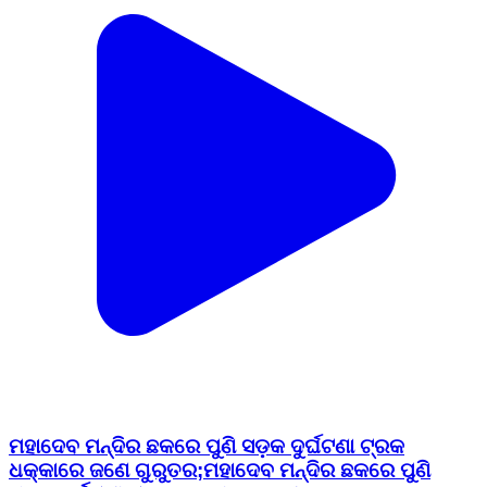
ମହାଦେବ ମନ୍ଦିର ଛକରେ ପୁଣି ସଡ଼କ ଦୁର୍ଘଟଣା ଟ୍ରକ
ଧକ୍କାରେ ଜଣେ ଗୁରୁତର;ମହାଦେବ ମନ୍ଦିର ଛକରେ ପୁଣି