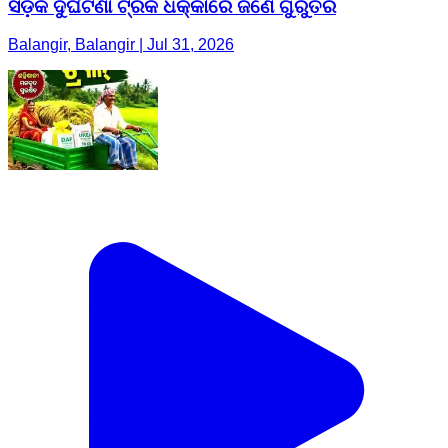
ସଡ଼କ ଦୁର୍ଘଟଣା ଟ୍ରକ ଧକ୍କାରେ ଜଣେ ଗୁରୁତର
Balangir, Balangir | Jul 31, 2026