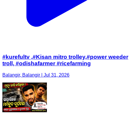
#kurefultv ,#Kisan mitro trolley,#power weeder
troll, #odishafarmer #ricefarming
Balangir, Balangir | Jul 31, 2026