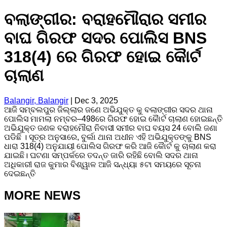
ବଲାଙ୍ଗୀର: ବରାହମୌରାର ସମୀର
ବାଘ ଗିରଫ ସଦର ପୋଲିସ BNS
318(4) ରେ ଗିରଫ ହୋଇ କୋୖର୍ଟ
ଚାଲାଣ
Balangir, Balangir
|
Dec 3, 2025
ଆଜି ସମ୍ବଲପୁର ଜିଲ୍ଲାର ଜଣେ ଅଭିଯୁକ୍ତ କୁ ବଲାଙ୍ଗୀର ସଦର ଥାନା
ପୋଲିସ ମାମଲା ନମ୍ବର–498ରେ ଗିରଫ ହୋଇ କୋୖର୍ଟ ଚାଲାଣ ହୋଇଛନ୍ତି
ଅଭିଯୁକ୍ତ ଜଣକ ବରାହମୌରା ନିବାସୀ ସମୀର ବାଘ ବୟସ 24 ବୋଲି ଜଣା
ପଡିଛି । ସୂତ୍ର ଅନୁସାରେ, ବୁର୍ଲା ଥାନା ଅଧୀନ ଏହି ଅଭିଯୁକ୍ତଙ୍କୁ BNS
ଧାରା 318(4) ଅନୁଯାୟୀ ପୋଲିସ ଗିରଫ କରି ଆଜି କୋୖର୍ଟ କୁ ଚାଲାଣ କରା
ଯାଇଛି। ଘଟଣା ସମ୍ପର୍କରେ ତଦନ୍ତ ଜାରି ରହିଛି ବୋଲି ସଦର ଥାନା
ଅଧିକାରୀ ରାଜ କୁମାର ବିଶ୍ୱାଳ ଆଜି ସନ୍ଧ୍ୟା ୫ଟା ସମୟରେ ସୂଚନା
ଦେଇଛନ୍ତି
MORE NEWS