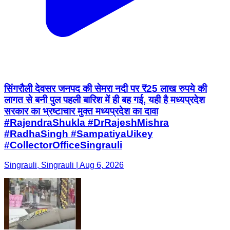
सिंगरौली देवसर जनपद की सेमरा नदी पर ₹25 लाख रुपये की
लागत से बनी पुल पहली बारिश में ही बह गई, यही है मध्यप्रदेश
सरकार का भ्रष्टाचार मुक्त मध्यप्रदेश का दावा
#RajendraShukla #DrRajeshMishra
#RadhaSingh #SampatiyaUikey
#CollectorOfficeSingrauli
Singrauli, Singrauli | Aug 6, 2026