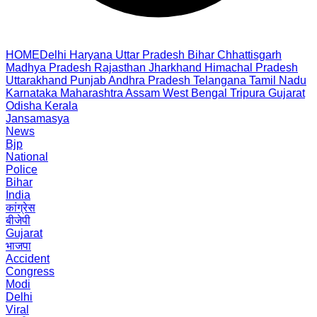
HOME
Delhi
Haryana
Uttar Pradesh
Bihar
Chhattisgarh
Madhya Pradesh
Rajasthan
Jharkhand
Himachal Pradesh
Uttarakhand
Punjab
Andhra Pradesh
Telangana
Tamil Nadu
Karnataka
Maharashtra
Assam
West Bengal
Tripura
Gujarat
Odisha
Kerala
Jansamasya
News
Bjp
National
Police
Bihar
India
कांग्रेस
बीजेपी
Gujarat
भाजपा
Accident
Congress
Modi
Delhi
Viral