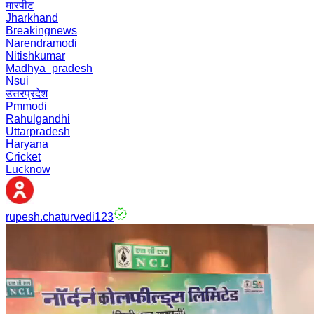
मारपीट
Jharkhand
Breakingnews
Narendramodi
Nitishkumar
Madhya_pradesh
Nsui
उत्तरप्रदेश
Pmmodi
Rahulgandhi
Uttarpradesh
Haryana
Cricket
Lucknow
rupesh.chaturvedi123