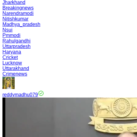
Jharkhand
Breakingnews
Narendramodi
Nitishkumar
Madhya_pradesh
Nsui
Pmmodi
Rahulgandhi
Uttarpradesh
Haryana
Cricket
Lucknow
Uttarakhand
Crimenews
reddymadhu079