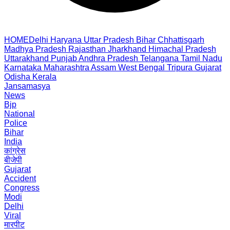
HOME
Delhi
Haryana
Uttar Pradesh
Bihar
Chhattisgarh
Madhya Pradesh
Rajasthan
Jharkhand
Himachal Pradesh
Uttarakhand
Punjab
Andhra Pradesh
Telangana
Tamil Nadu
Karnataka
Maharashtra
Assam
West Bengal
Tripura
Gujarat
Odisha
Kerala
Jansamasya
News
Bjp
National
Police
Bihar
India
कांग्रेस
बीजेपी
Gujarat
Accident
Congress
Modi
Delhi
Viral
मारपीट