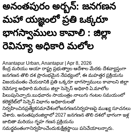
అనంతపురం అర్బన్: జనగణన
మహా యజ్ఞంలో ప్రతి ఒక్కరూ
భాగస్వాములు కావాలి : జిల్లా
రెవిన్యూ అధికారి మలోల
Anantapur Urban, Anantapur
|
Apr 8, 2026
కేంద్ర మరియు ఆయా రాష్ట్ర ప్రభుత్వాల ఆదేశాల మేరకు దేశవ్యాప్తంగా
జనగణన తొలి దశ ప్రారంభమైన నేపథ్యంలో, ఈ మహత్తర ప్రక్రియను
విజయవంతం చేయడానికి ప్రతి ఒక్కరూ భాగస్వాములు కావాలని జిల్లా
రెవెన్యూ అధికారి మరియు జిల్లా సెన్సెస్ అధికారి ఏ.మాలోల
పిలుపునిచ్చారు.బుధవారం సాయంత్రం నాలుగు గంటల సమయంలో
కలెక్టరేట్‌లో సెన్సెస్ విభాగం అధికారులతో
నిర్వహించినప్రత్యేకసమావేశంలోజనగణననిర్వహణపై ముఖ్య సూచనలు
చేశారు. అనంతపురంజిల్లాలో 2027 జనగణన తొలి దశలో భాగంగా ఇళ్ల
జాబితా మరియు గృహ గణన ప్రక్రియను
సమర్థవంతంగానిర్వహించేందుకుక్షేత్రస్థాయి పనిచేయాలన్నారు.