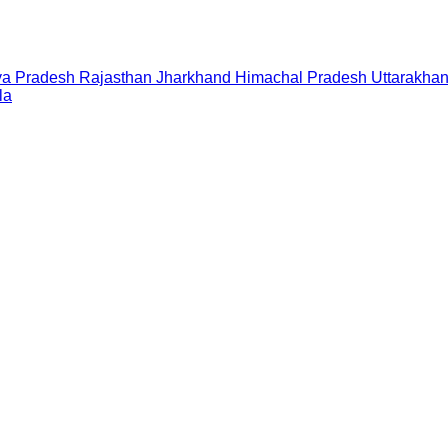
a Pradesh
Rajasthan
Jharkhand
Himachal Pradesh
Uttarakha
la