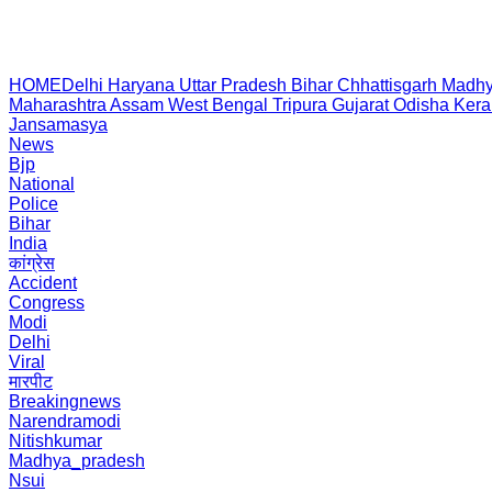
HOME
Delhi
Haryana
Uttar Pradesh
Bihar
Chhattisgarh
Madhy
Maharashtra
Assam
West Bengal
Tripura
Gujarat
Odisha
Kera
Jansamasya
News
Bjp
National
Police
Bihar
India
कांग्रेस
Accident
Congress
Modi
Delhi
Viral
मारपीट
Breakingnews
Narendramodi
Nitishkumar
Madhya_pradesh
Nsui