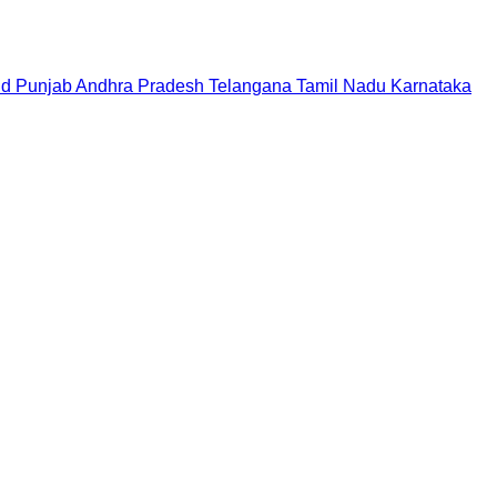
nd
Punjab
Andhra Pradesh
Telangana
Tamil Nadu
Karnataka