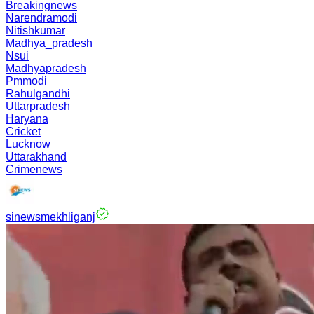
Breakingnews
Narendramodi
Nitishkumar
Madhya_pradesh
Nsui
Madhyapradesh
Pmmodi
Rahulgandhi
Uttarpradesh
Haryana
Cricket
Lucknow
Uttarakhand
Crimenews
sinewsmekhliganj