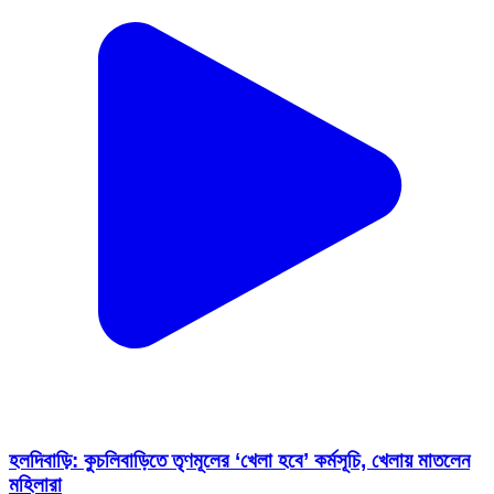
হলদিবাড়ি: কুচলিবাড়িতে তৃণমূলের ‘খেলা হবে’ কর্মসূচি, খেলায় মাতলেন
মহিলারা