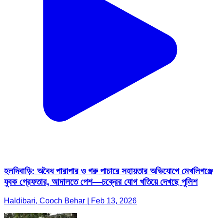
হলদিবাড়ি: অবৈধ পারাপার ও গরু পাচারে সহায়তার অভিযোগে মেখলিগঞ্জে
যুবক গ্রেফতার, আদালতে পেশ—চক্রের যোগ খতিয়ে দেখছে পুলিশ
Haldibari, Cooch Behar | Feb 13, 2026