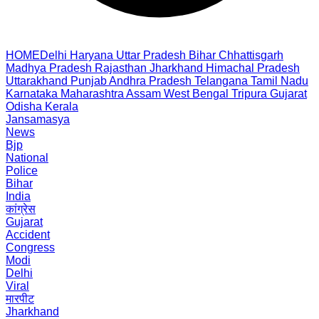
HOME
Delhi
Haryana
Uttar Pradesh
Bihar
Chhattisgarh
Madhya Pradesh
Rajasthan
Jharkhand
Himachal Pradesh
Uttarakhand
Punjab
Andhra Pradesh
Telangana
Tamil Nadu
Karnataka
Maharashtra
Assam
West Bengal
Tripura
Gujarat
Odisha
Kerala
Jansamasya
News
Bjp
National
Police
Bihar
India
कांग्रेस
Gujarat
Accident
Congress
Modi
Delhi
Viral
मारपीट
Jharkhand