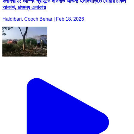
হলদিবাড়ি: ডাম্পিং গ্রাউন্ডে দাউদাউ আগুন! হলদিবাড়িতে ধোঁয়ায় ঢাকল
আকাশ, চাঞ্চল্য এলাকায়
Haldibari, Cooch Behar | Feb 18, 2026