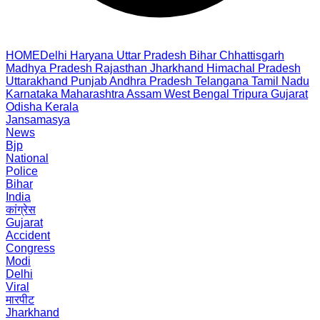
HOME
Delhi
Haryana
Uttar Pradesh
Bihar
Chhattisgarh
Madhya Pradesh
Rajasthan
Jharkhand
Himachal Pradesh
Uttarakhand
Punjab
Andhra Pradesh
Telangana
Tamil Nadu
Karnataka
Maharashtra
Assam
West Bengal
Tripura
Gujarat
Odisha
Kerala
Jansamasya
News
Bjp
National
Police
Bihar
India
कांग्रेस
Gujarat
Accident
Congress
Modi
Delhi
Viral
मारपीट
Jharkhand