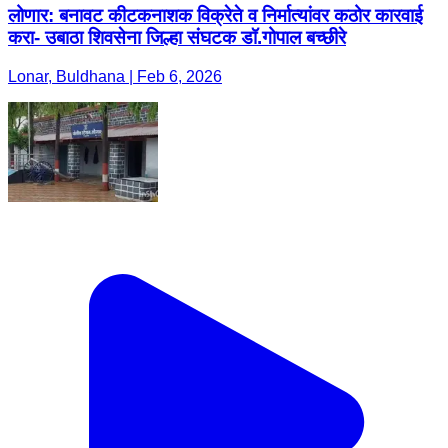
लोणार: बनावट कीटकनाशक विक्रेते व निर्मात्यांवर कठोर कारवाई
करा- उबाठा शिवसेना जिल्हा संघटक डॉ.गोपाल बच्छीरे
Lonar, Buldhana | Feb 6, 2026