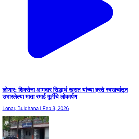
लोणार: शिवसेना आमदार सिद्धार्थ खरात यांच्या हस्ते स्वखर्चातून
उभारलेल्या माता रमाई मूर्तीचे लोकार्पण
Lonar, Buldhana | Feb 8, 2026