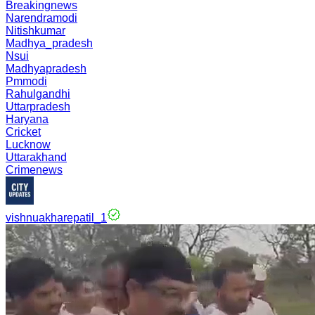
Breakingnews
Narendramodi
Nitishkumar
Madhya_pradesh
Nsui
Madhyapradesh
Pmmodi
Rahulgandhi
Uttarpradesh
Haryana
Cricket
Lucknow
Uttarakhand
Crimenews
vishnuakharepatil_1