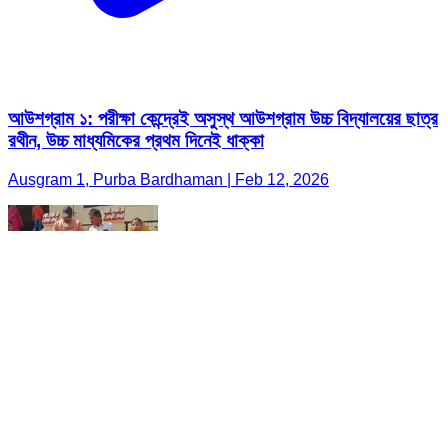
আউশগ্রাম ১: পরীক্ষা কেন্দ্রেই অসুস্থ আউশগ্রাম উচ্চ বিদ্যালয়ের ছাত্র
রথীন, উচ্চ মাধ্যমিকের প্রথম দিনেই ধাক্কা
Ausgram 1, Purba Bardhaman | Feb 12, 2026