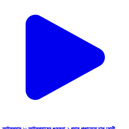
আউশগ্রাম ১: আউশগ্রামের গুসকরা-২ গ্রাম পঞ্চায়েতে চালু ‘সাথী