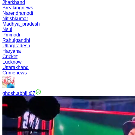
Jharkhand
Breakingnews
Narendramodi
Nitishkumar
Madhya_pradesh
Nsui
Pmmodi
Rahulgandhi
Uttarpradesh
Haryana
Cricket
Lucknow
Uttarakhand
Crimenews
ghosh.abhijit07