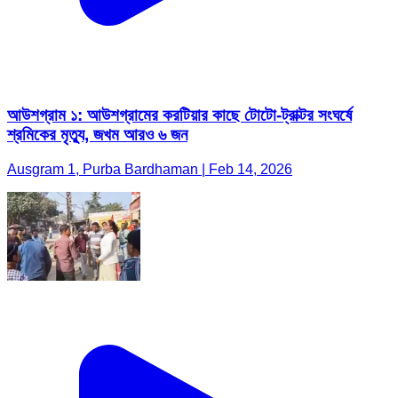
আউশগ্রাম ১: আউশগ্রামের করটিয়ার কাছে টোটো-ট্রাক্টর সংঘর্ষে
শ্রমিকের মৃত্যু, জখম আরও ৬ জন
Ausgram 1, Purba Bardhaman | Feb 14, 2026