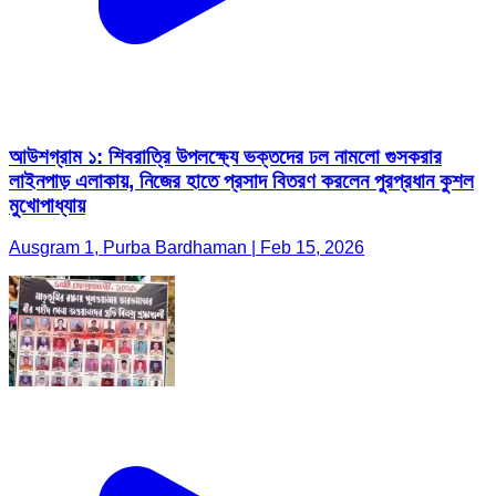
আউশগ্রাম ১: শিবরাত্রি উপলক্ষ্যে ভক্তদের ঢল নামলো গুসকরার
লাইনপাড় এলাকায়, নিজের হাতে প্রসাদ বিতরণ করলেন পুরপ্রধান কুশল
মুখোপাধ্যায়
Ausgram 1, Purba Bardhaman | Feb 15, 2026