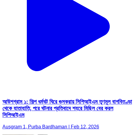
আউশগ্রাম ১: শিল্প ধর্মঘট ঘিরে গুসকরায় সিপিআইএম তৃণমূল বাগবিতণ্ডা
থেকে হাতাহাতি, পরে ঘটনার প্রতিবাদে শহরে মিছিল বের করল
সিপিআইএম
Ausgram 1, Purba Bardhaman | Feb 12, 2026