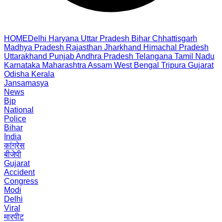
HOME
Delhi
Haryana
Uttar Pradesh
Bihar
Chhattisgarh
Madhya Pradesh
Rajasthan
Jharkhand
Himachal Pradesh
Uttarakhand
Punjab
Andhra Pradesh
Telangana
Tamil Nadu
Karnataka
Maharashtra
Assam
West Bengal
Tripura
Gujarat
Odisha
Kerala
Jansamasya
News
Bjp
National
Police
Bihar
India
कांग्रेस
बीजेपी
Gujarat
Accident
Congress
Modi
Delhi
Viral
मारपीट