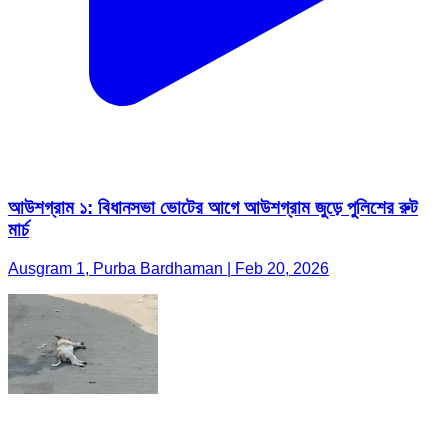
আউশগ্রাম ১: বিধানসভা ভোটের আগে আউশগ্রাম জুড়ে পুলিশের রুট
মার্চ
Ausgram 1, Purba Bardhaman | Feb 20, 2026