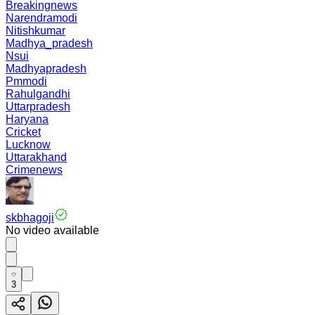
Breakingnews
Narendramodi
Nitishkumar
Madhya_pradesh
Nsui
Madhyapradesh
Pmmodi
Rahulgandhi
Uttarpradesh
Haryana
Cricket
Lucknow
Uttarakhand
Crimenews
skbhagoji
No video available
3