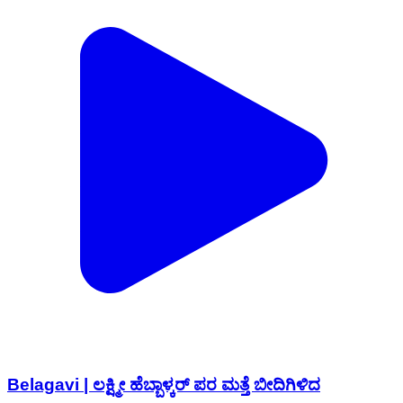
Belagavi | ಲಕ್ಷ್ಮೀ ಹೆಬ್ಬಾಳ್ಕರ್ ಪರ ಮತ್ತೆ ಬೀದಿಗಿಳಿದ
ಅಭಿಮಾನಿಗಳು | Uttar Karnataka News
Bidar, Bidar | Aug 6, 2026