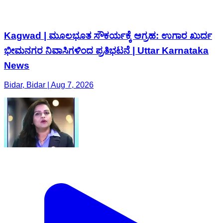
Kagwad | ಮೂಲಭೂತ ಸೌಕರ್ಯಕ್ಕೆ ಆಗ್ರಹ: ಉಗಾರ ಖುರ್ದ
ಭೀಮನಗರ ನಿವಾಸಿಗಳಿಂದ ಪ್ರತಿಭಟನೆ | Uttar Karnataka
News
Bidar, Bidar | Aug 7, 2026