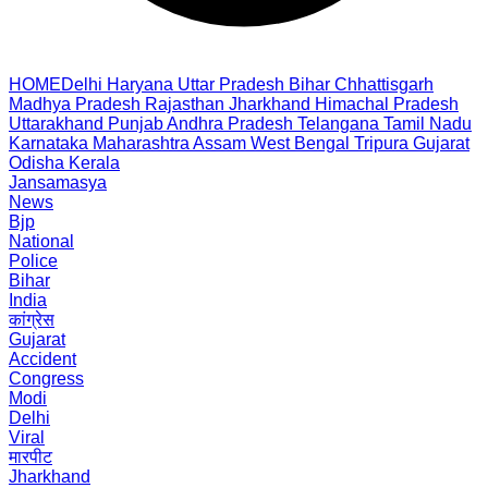
HOME
Delhi
Haryana
Uttar Pradesh
Bihar
Chhattisgarh
Madhya Pradesh
Rajasthan
Jharkhand
Himachal Pradesh
Uttarakhand
Punjab
Andhra Pradesh
Telangana
Tamil Nadu
Karnataka
Maharashtra
Assam
West Bengal
Tripura
Gujarat
Odisha
Kerala
Jansamasya
News
Bjp
National
Police
Bihar
India
कांग्रेस
Gujarat
Accident
Congress
Modi
Delhi
Viral
मारपीट
Jharkhand