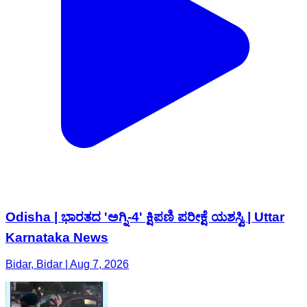
Odisha | ಭಾರತದ 'ಅಗ್ನಿ-4' ಕ್ಷಿಪಣಿ ಪರೀಕ್ಷೆ ಯಶಸ್ವಿ | Uttar
Karnataka News
Bidar, Bidar | Aug 7, 2026