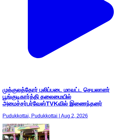
முக்குலத்தோர் புலிப்படை மாவட்ட செயலாளர்
பூங்குடிகார்த்தி தலைமையில்
அமைச்சர்பர்வேஸ்TVKவில் இணைந்தனர்
Pudukkottai, Pudukkottai | Aug 2, 2026