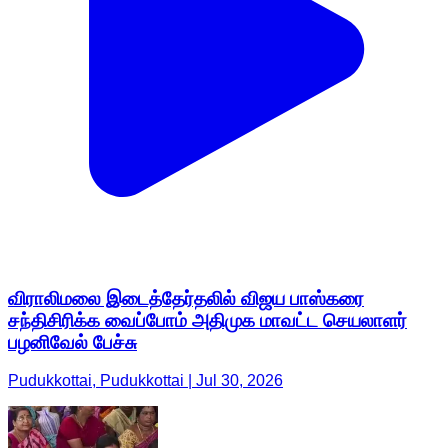
விராலிமலை இடைத்தேர்தலில் விஜய பாஸ்கரை
சந்திசிரிக்க வைப்போம் அதிமுக மாவட்ட செயலாளர்
பழனிவேல் பேச்சு
Pudukkottai, Pudukkottai | Jul 30, 2026