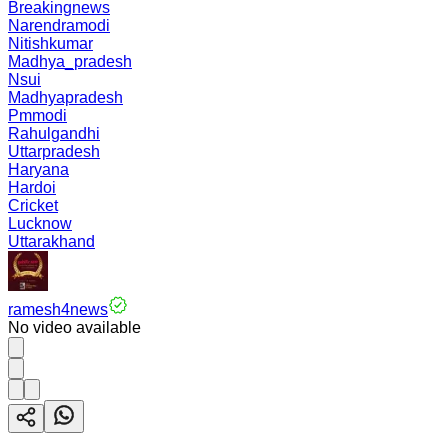
Breakingnews
Narendramodi
Nitishkumar
Madhya_pradesh
Nsui
Madhyapradesh
Pmmodi
Rahulgandhi
Uttarpradesh
Haryana
Hardoi
Cricket
Lucknow
Uttarakhand
ramesh4news
No video available