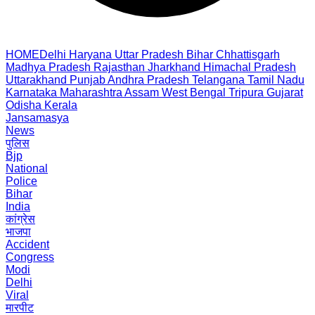
HOME
Delhi
Haryana
Uttar Pradesh
Bihar
Chhattisgarh
Madhya Pradesh
Rajasthan
Jharkhand
Himachal Pradesh
Uttarakhand
Punjab
Andhra Pradesh
Telangana
Tamil Nadu
Karnataka
Maharashtra
Assam
West Bengal
Tripura
Gujarat
Odisha
Kerala
Jansamasya
News
पुलिस
Bjp
National
Police
Bihar
India
कांग्रेस
भाजपा
Accident
Congress
Modi
Delhi
Viral
मारपीट