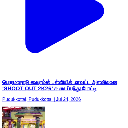
பெருமாநாடு வைரம்ஸ் பள்ளியில் மாவட்ட அளவிலான
‘SHOOT OUT 2K26’ கூடைப்பந்து போட்டி
Pudukkottai, Pudukkottai | Jul 24, 2026