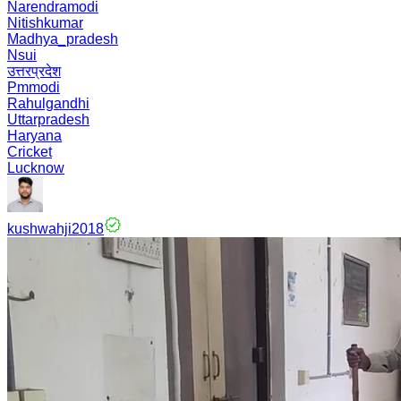
Narendramodi
Nitishkumar
Madhya_pradesh
Nsui
उत्तरप्रदेश
Pmmodi
Rahulgandhi
Uttarpradesh
Haryana
Cricket
Lucknow
kushwahji2018