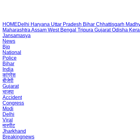
HOME
Delhi
Haryana
Uttar Pradesh
Bihar
Chhattisgarh
Madhy
Maharashtra
Assam
West Bengal
Tripura
Gujarat
Odisha
Kera
Jansamasya
News
Bjp
National
Police
Bihar
India
कांग्रेस
बीजेपी
Gujarat
भाजपा
Accident
Congress
Modi
Delhi
Viral
मारपीट
Jharkhand
Breakingnews