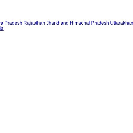
a Pradesh
Rajasthan
Jharkhand
Himachal Pradesh
Uttarakha
la