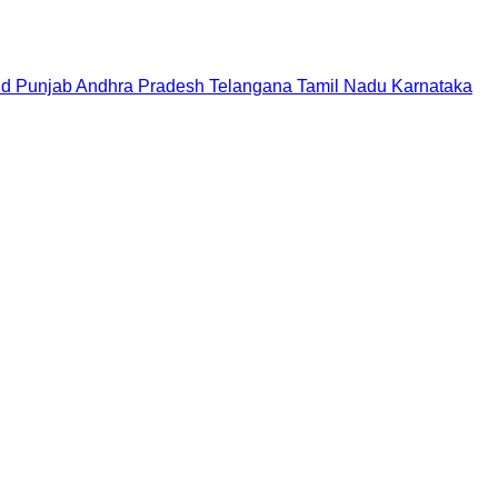
nd
Punjab
Andhra Pradesh
Telangana
Tamil Nadu
Karnataka