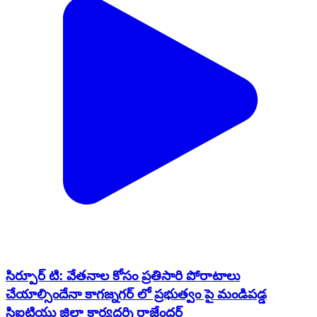
సిర్పూర్ టి: వేతనాల కోసం ప్రతిసారి పోరాటాలు
చేయాల్సిందేనా కాగజ్నగర్ లో ప్రభుత్వం పై మండిపడ్డ
సిఐటియు జిల్లా కార్యదర్శి రాజేందర్