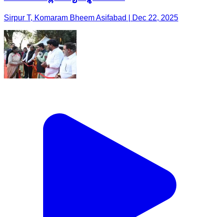
Sirpur T, Komaram Bheem Asifabad | Dec 22, 2025