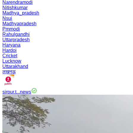
Narendramodi
Nitishkumar
Madhya_pradesh
Nsui
Madhyapradesh
Pmmodi
Rahulgandhi
Uttarpradesh
Haryana
Hardoi
Cricket
Lucknow
Uttarakhand
लखनऊ
sirpur.t...news