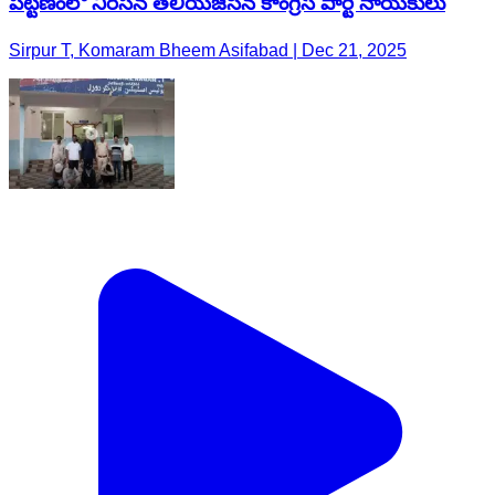
పట్టణంలో నిరసన తెలియజేసిన కాంగ్రెస్ పార్టీ నాయకులు
Sirpur T, Komaram Bheem Asifabad | Dec 21, 2025