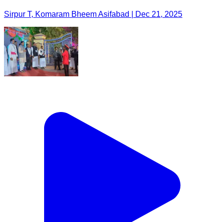
Sirpur T, Komaram Bheem Asifabad | Dec 21, 2025