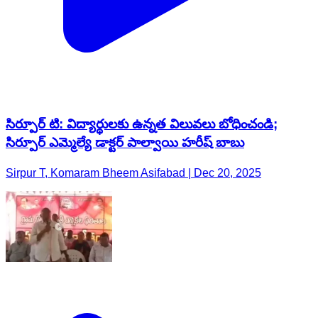
సిర్పూర్ టి: విద్యార్థులకు ఉన్నత విలువలు బోధించండి;
సిర్పూర్ ఎమ్మెల్యే డాక్టర్ పాల్వాయి హరీష్ బాబు
Sirpur T, Komaram Bheem Asifabad | Dec 20, 2025