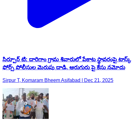
సిర్పూర్ టి: దారిగాం గ్రామ శివారులో పేకాట స్థావరంపై టాస్క్
ఫోర్స్ పోలీసుల మెరుపు దాడి, ఆరుగురు పై కేసు నమోదు
Sirpur T, Komaram Bheem Asifabad | Dec 21, 2025