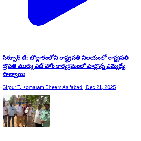
సిర్పూర్ టి: బొల్లారంలోని రాష్ట్రపతి నిలయంలో రాష్ట్రపతి
ద్రౌపతి ముర్ము ఎట్ హోం కార్యక్రమంలో పాల్గొన్న ఎమ్మెల్యే
పాల్వాయి
Sirpur T, Komaram Bheem Asifabad | Dec 21, 2025