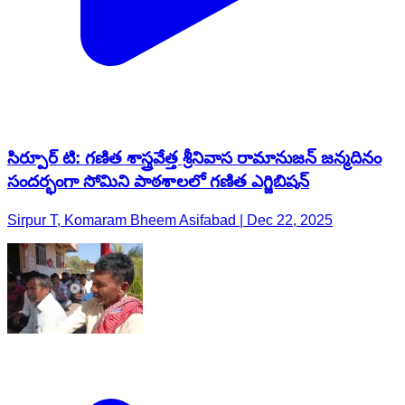
సిర్పూర్ టి: గణిత శాస్త్రవేత్త శ్రీనివాస రామానుజన్ జన్మదినం
సందర్భంగా సోమిని పాఠశాలలో గణిత ఎగ్జిబిషన్
Sirpur T, Komaram Bheem Asifabad | Dec 22, 2025