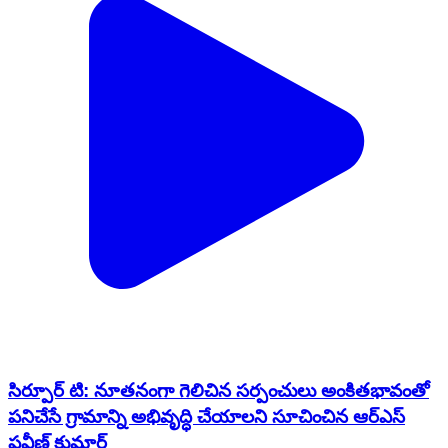
సిర్పూర్ టి: నూతనంగా గెలిచిన సర్పంచులు అంకితభావంతో
పనిచేసే గ్రామాన్ని అభివృద్ధి చేయాలని సూచించిన ఆర్ఎస్
ప్రవీణ్ కుమార్