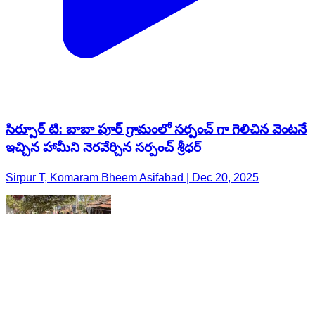
సిర్పూర్ టి: బాబా పూర్ గ్రామంలో సర్పంచ్ గా గెలిచిన వెంటనే
ఇచ్చిన హామీని నెరవేర్చిన సర్పంచ్ శ్రీధర్
Sirpur T, Komaram Bheem Asifabad | Dec 20, 2025