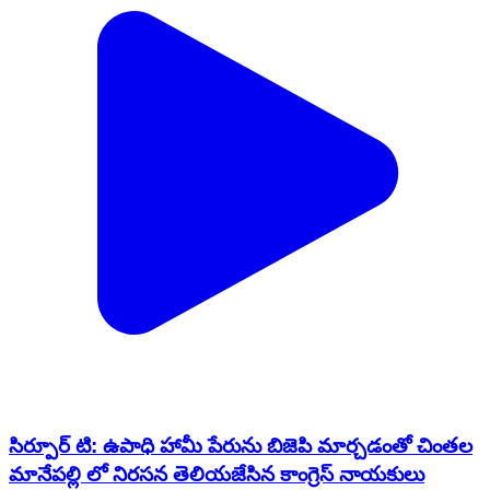
సిర్పూర్ టి: ఉపాధి హామీ పేరును బిజెపి మార్చడంతో చింతల
మానేపల్లి లో నిరసన తెలియజేసిన కాంగ్రెస్ నాయకులు