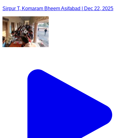
Sirpur T, Komaram Bheem Asifabad | Dec 22, 2025