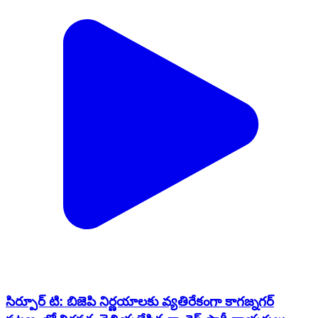
సిర్పూర్ టి: బిజెపి నిర్ణయాలకు వ్యతిరేకంగా కాగజ్నగర్