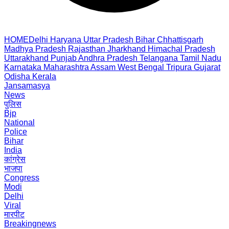
HOME
Delhi
Haryana
Uttar Pradesh
Bihar
Chhattisgarh
Madhya Pradesh
Rajasthan
Jharkhand
Himachal Pradesh
Uttarakhand
Punjab
Andhra Pradesh
Telangana
Tamil Nadu
Karnataka
Maharashtra
Assam
West Bengal
Tripura
Gujarat
Odisha
Kerala
Jansamasya
News
पुलिस
Bjp
National
Police
Bihar
India
कांग्रेस
भाजपा
Congress
Modi
Delhi
Viral
मारपीट
Breakingnews