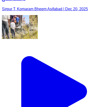
Sirpur T, Komaram Bheem Asifabad | Dec 20, 2025