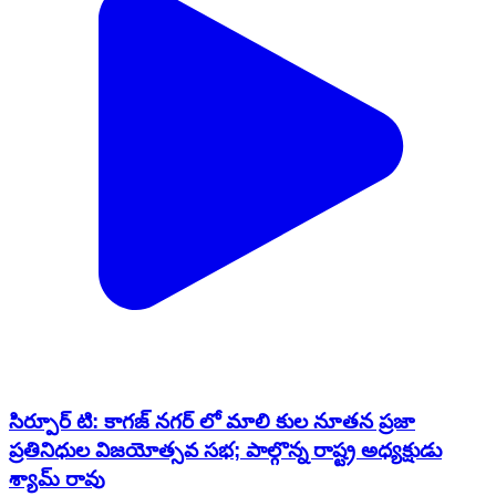
సిర్పూర్ టి: కాగజ్ నగర్ లో మాలి కుల నూతన ప్రజా
ప్రతినిధుల విజయోత్సవ సభ; పాల్గొన్న రాష్ట్ర అధ్యక్షుడు
శ్యామ్ రావు