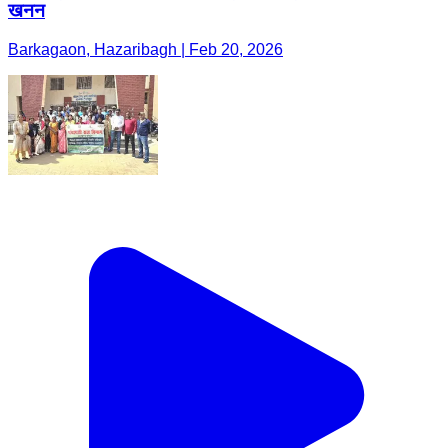
खनन
Barkagaon, Hazaribagh | Feb 20, 2026