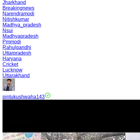
Jharkhand
Breakingnews
Narendramodi
Nitishkumar
Madhya_pradesh
Nsui
Madhyapradesh
Pmmodi
Rahulgandhi
Uttarpradesh
Haryana
Cricket
Lucknow
Uttarakhand
pintukushwaha143