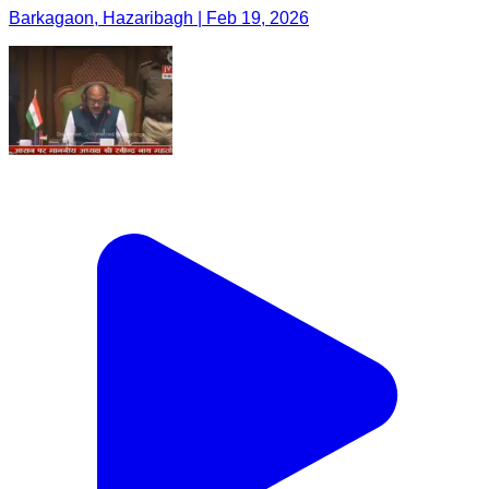
Barkagaon, Hazaribagh | Feb 19, 2026