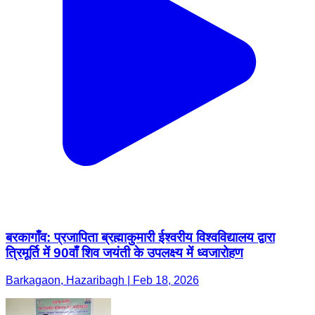
बरकागाँव: प्रजापिता ब्रह्माकुमारी ईश्वरीय विश्वविद्यालय द्वारा
त्रिमूर्ति में 90वाँ शिव जयंती के उपलक्ष्य में ध्वजारोहण
Barkagaon, Hazaribagh | Feb 18, 2026