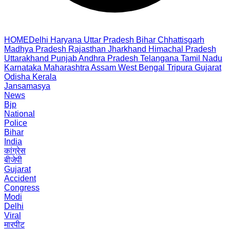
HOME
Delhi
Haryana
Uttar Pradesh
Bihar
Chhattisgarh
Madhya Pradesh
Rajasthan
Jharkhand
Himachal Pradesh
Uttarakhand
Punjab
Andhra Pradesh
Telangana
Tamil Nadu
Karnataka
Maharashtra
Assam
West Bengal
Tripura
Gujarat
Odisha
Kerala
Jansamasya
News
Bjp
National
Police
Bihar
India
कांग्रेस
बीजेपी
Gujarat
Accident
Congress
Modi
Delhi
Viral
मारपीट