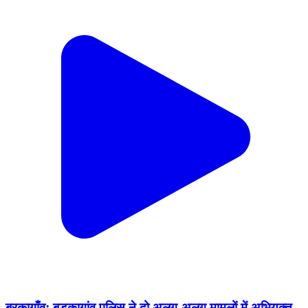
बरकागाँव: बड़कागांव पुलिस ने दो अलग-अलग मामलों में अभियुक्त