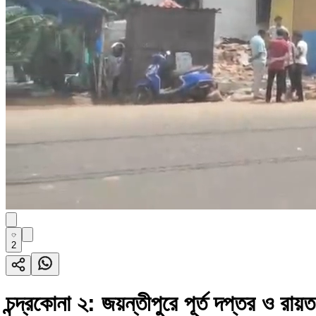
2
চন্দ্রকোনা ২: জয়ন্তীপুরে পূর্ত দপ্তর ও রা