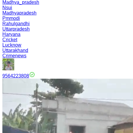
Madhya_pradesh
Nsui
Madhyapradesh
Pmmodi
Rahulgandhi
Uttarpradesh
Haryana
Cricket
Lucknow
Uttarakhand
Crimenews
9564223808