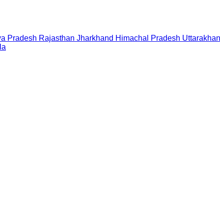
a Pradesh
Rajasthan
Jharkhand
Himachal Pradesh
Uttarakha
la