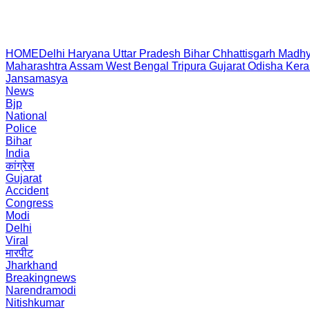
HOME
Delhi
Haryana
Uttar Pradesh
Bihar
Chhattisgarh
Madhy
Maharashtra
Assam
West Bengal
Tripura
Gujarat
Odisha
Kera
Jansamasya
News
Bjp
National
Police
Bihar
India
कांग्रेस
Gujarat
Accident
Congress
Modi
Delhi
Viral
मारपीट
Jharkhand
Breakingnews
Narendramodi
Nitishkumar