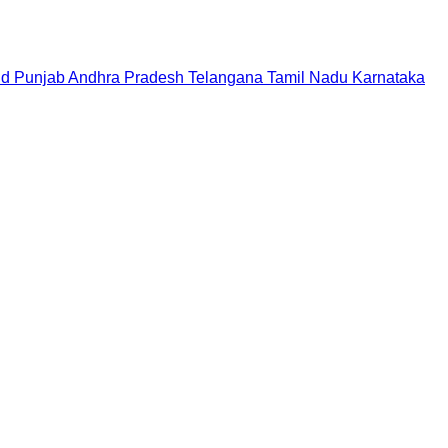
nd
Punjab
Andhra Pradesh
Telangana
Tamil Nadu
Karnataka