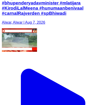
#bhupenderyadavminister #mlatijara
#KirodiLalMeena #hunumaanbenivaal
#carnalRajverden #spBhiwadi
Alwar, Alwar | Aug 7, 2026