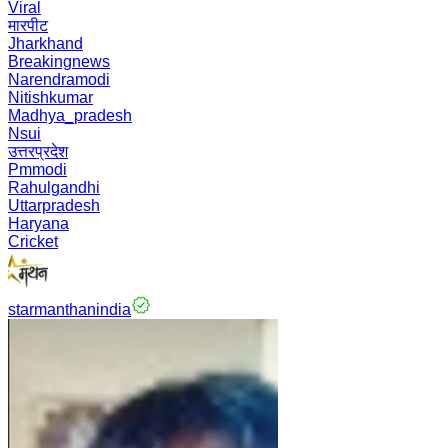
Viral
मारपीट
Jharkhand
Breakingnews
Narendramodi
Nitishkumar
Madhya_pradesh
Nsui
उत्तरप्रदेश
Pmmodi
Rahulgandhi
Uttarpradesh
Haryana
Cricket
starmanthanindia