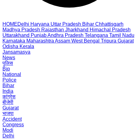
HOME
Delhi
Haryana
Uttar Pradesh
Bihar
Chhattisgarh
Madhya Pradesh
Rajasthan
Jharkhand
Himachal Pradesh
Uttarakhand
Punjab
Andhra Pradesh
Telangana
Tamil Nadu
Karnataka
Maharashtra
Assam
West Bengal
Tripura
Gujarat
Odisha
Kerala
Jansamasya
News
पुलिस
Bjp
National
Police
Bihar
India
कांग्रेस
बीजेपी
Gujarat
भाजपा
Accident
Congress
Modi
Delhi