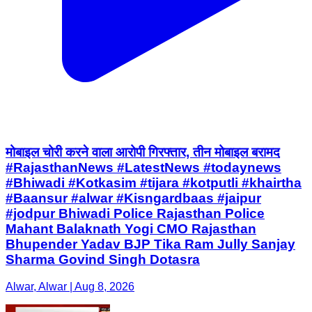
मोबाइल चोरी करने वाला आरोपी गिरफ्तार, तीन मोबाइल बरामद
#RajasthanNews #LatestNews #todaynews
#Bhiwadi #Kotkasim #tijara #kotputli #khairtha
#Baansur #alwar #Kisngardbaas #jaipur
#jodpur Bhiwadi Police Rajasthan Police
Mahant Balaknath Yogi CMO Rajasthan
Bhupender Yadav BJP Tika Ram Jully Sanjay
Sharma Govind Singh Dotasra
Alwar, Alwar | Aug 8, 2026