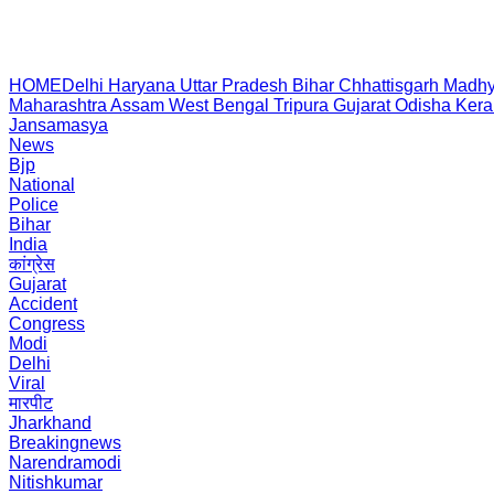
HOME
Delhi
Haryana
Uttar Pradesh
Bihar
Chhattisgarh
Madhy
Maharashtra
Assam
West Bengal
Tripura
Gujarat
Odisha
Kera
Jansamasya
News
Bjp
National
Police
Bihar
India
कांग्रेस
Gujarat
Accident
Congress
Modi
Delhi
Viral
मारपीट
Jharkhand
Breakingnews
Narendramodi
Nitishkumar