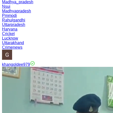
Madhya_pradesh
Nsui
Madhyapradesh
Pmmodi
Rahulgandhi
Uttarpradesh
Haryana
Cricket
Lucknow
Uttarakhand
Crimenews
khangoldee979