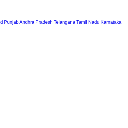
nd
Punjab
Andhra Pradesh
Telangana
Tamil Nadu
Karnataka