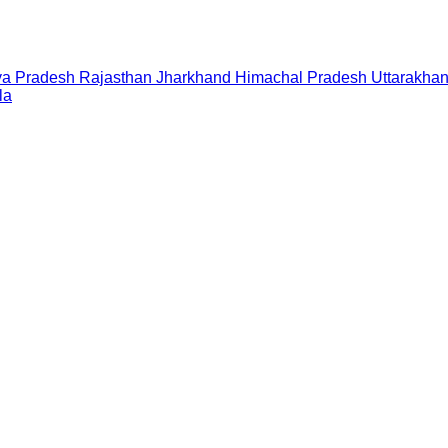
a Pradesh
Rajasthan
Jharkhand
Himachal Pradesh
Uttarakha
la