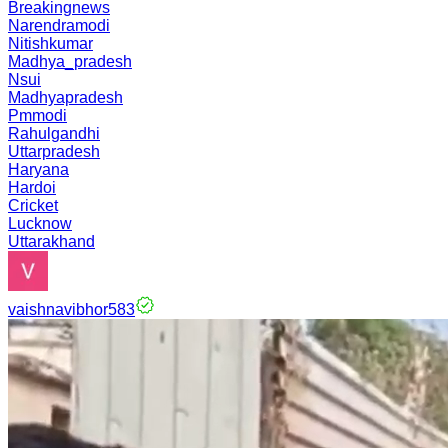
Breakingnews
Narendramodi
Nitishkumar
Madhya_pradesh
Nsui
Madhyapradesh
Pmmodi
Rahulgandhi
Uttarpradesh
Haryana
Hardoi
Cricket
Lucknow
Uttarakhand
vaishnavibhor583