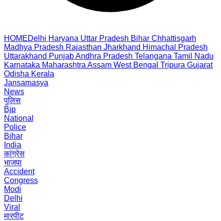
HOME
Delhi
Haryana
Uttar Pradesh
Bihar
Chhattisgarh
Madhya Pradesh
Rajasthan
Jharkhand
Himachal Pradesh
Uttarakhand
Punjab
Andhra Pradesh
Telangana
Tamil Nadu
Karnataka
Maharashtra
Assam
West Bengal
Tripura
Gujarat
Odisha
Kerala
Jansamasya
News
पुलिस
Bjp
National
Police
Bihar
India
कांग्रेस
भाजपा
Accident
Congress
Modi
Delhi
Viral
मारपीट