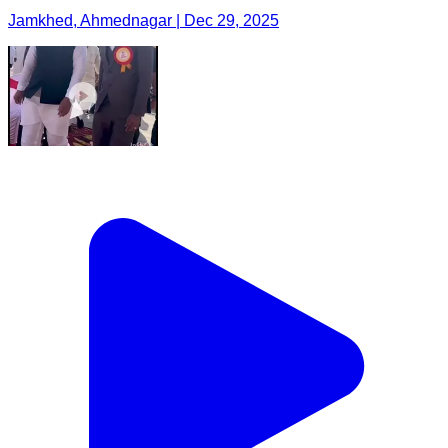
Jamkhed, Ahmednagar | Dec 29, 2025