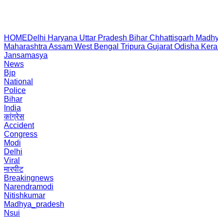
HOME
Delhi
Haryana
Uttar Pradesh
Bihar
Chhattisgarh
Madhy
Maharashtra
Assam
West Bengal
Tripura
Gujarat
Odisha
Kera
Jansamasya
News
Bjp
National
Police
Bihar
India
कांग्रेस
Accident
Congress
Modi
Delhi
Viral
मारपीट
Breakingnews
Narendramodi
Nitishkumar
Madhya_pradesh
Nsui