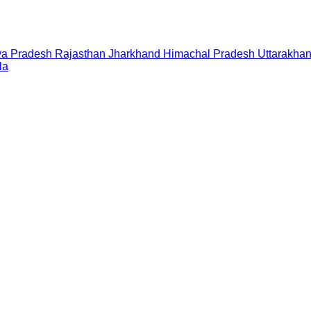
a Pradesh
Rajasthan
Jharkhand
Himachal Pradesh
Uttarakha
la