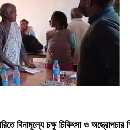
়ারিতে বিনামূল্যে চক্ষু চিকিৎসা ও অস্ত্রোপচা