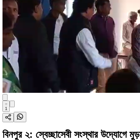
1
বিনপুর ২: স্বেচ্ছাসেবী সংস্থার উদ্যোগে মুড