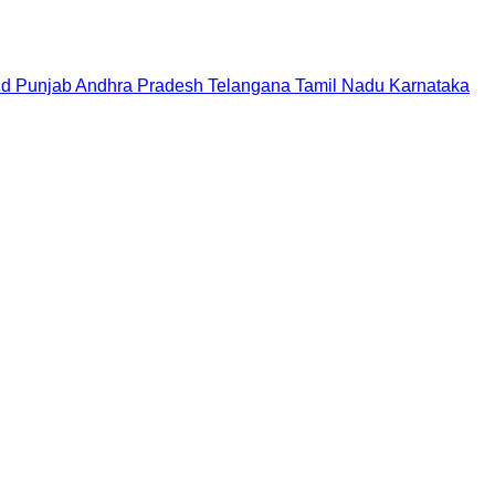
nd
Punjab
Andhra Pradesh
Telangana
Tamil Nadu
Karnataka