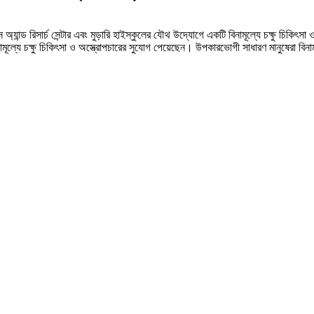
 অ্যান্ড রিসার্চ সেন্টার এবং মুড়ারি হাইস্কুলের যৌথ উদ্যোগে একটি বিনামূল্যে চক্ষু চিকিৎ
ামূল্যে চক্ষু চিকিৎসা ও অস্ত্রোপচারের সুযোগ পেয়েছেন। উপকারভোগী সাধারণ মানুষেরা বিন