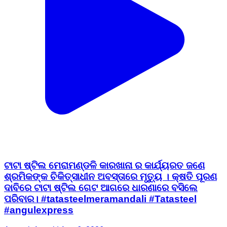
ଟାଟା ଷ୍ଟିଲ ମେରାମଣ୍ଡଳି କାରଖାନା ର କାର୍ଯ୍ୟରତ ଜଣେ
ଶ୍ରମିକଙ୍କ ଚିକିତ୍ସାଧୀନ ଅବସ୍ତାରେ ମୃତ୍ୟୁ । କ୍ଷତି ପୂରଣ
ଦାବିରେ ଟାଟା ଷ୍ଟିଲ ଗେଟ ଆଗରେ ଧାରଣାରେ ବସିଲେ
ପରିବାର। #tatasteelmeramandali #Tatasteel
#angulexpress