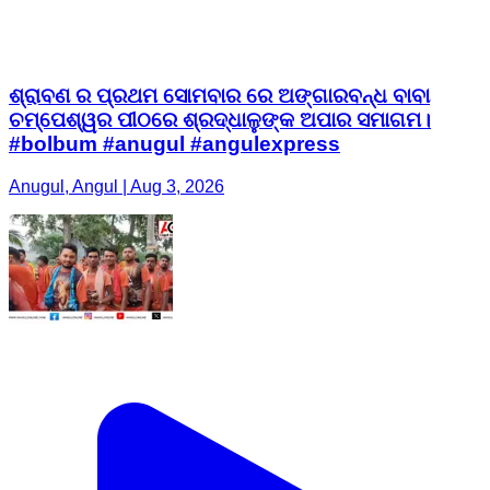
ଶ୍ରାବଣ ର ପ୍ରଥମ ସୋମବାର ରେ ଅଙ୍ଗାରବନ୍ଧ ବାବା
ଚମ୍ପେଶ୍ୱର ପୀଠରେ ଶ୍ରଦ୍ଧାଳୁଙ୍କ ଅପାର ସମାଗମ।
#bolbum #anugul #angulexpress
Anugul, Angul | Aug 3, 2026