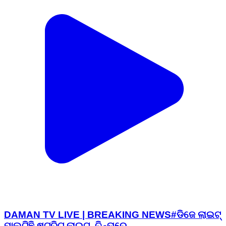
DAMAN TV LIVE | BREAKING NEWS#ଡିଜେ ଲାଇଟ୍
ପାଲଟିଛି ଷ୍ଟ୍ରିଟ୍ ଲାଇଟ୍, ଚିନ୍ତାରେ