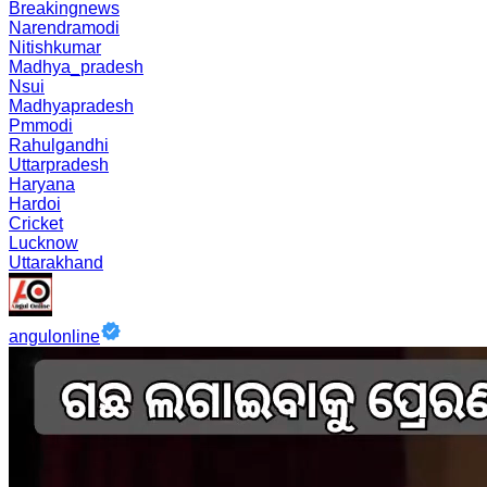
Breakingnews
Narendramodi
Nitishkumar
Madhya_pradesh
Nsui
Madhyapradesh
Pmmodi
Rahulgandhi
Uttarpradesh
Haryana
Hardoi
Cricket
Lucknow
Uttarakhand
angulonline