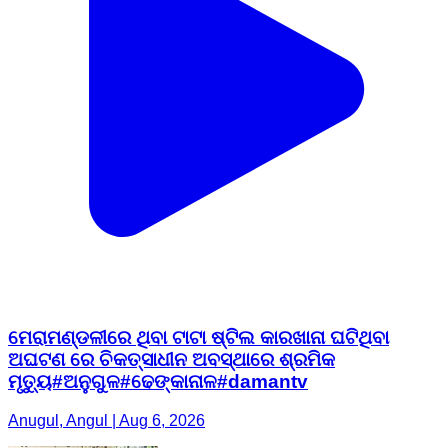
ମେରାମଣ୍ଡଳୀରେ ଥିବା ଟାଟା ଷ୍ଟିଲ କାରଖାନା ଘଟିଥିବା
ଅଘଟଣ ରେ ଚିକତ୍ସାଧୀନ ଅବସ୍ଥାରେ ଶ୍ରମିକ
ମୃତ୍ୟୁ#ଅନୁଗୁଳ#ଢେଙ୍କାନାଳ#damantv
Anugul, Angul | Aug 6, 2026