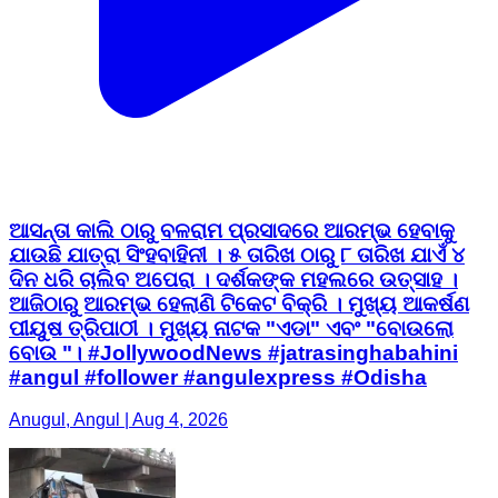
ଆସନ୍ତା କାଲି ଠାରୁ ବଳରାମ ପ୍ରସାଦରେ ଆରମ୍ଭ ହେବାକୁ
ଯାଉଛି ଯାତ୍ରା ସିଂହବାହିନୀ । ୫ ତାରିଖ ଠାରୁ ୮ ତାରିଖ ଯାଏଁ ୪
ଦିନ ଧରି ଚାଲିବ ଅପେରା । ଦର୍ଶକଙ୍କ ମହଲରେ ଉତ୍ସାହ ।
ଆଜିଠାରୁ ଆରମ୍ଭ ହେଲାଣି ଟିକେଟ ବିକ୍ରି । ମୁଖ୍ୟ ଆକର୍ଷଣ
ପୀୟୁଷ ତ୍ରିପାଠୀ । ମୁଖ୍ୟ ନାଟକ "ଏଡା" ଏବଂ "ବୋଉଲୋ
ବୋଉ "। #JollywoodNews #jatrasinghabahini
#angul #follower #angulexpress #Odisha
Anugul, Angul | Aug 4, 2026