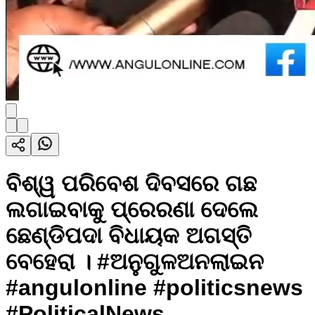
ବିଶ୍ୱ ପରିବେଶ ଦିବସରେ ଗଛ
ଲଗାଇବାକୁ ପ୍ରେରଣା ଦେଲେ
ଛେଣ୍ଡିପଦା ବିଧାୟକ ଅଗସ୍ତି
ବେହେରା । #ଅନୁଗୁଳଅନଲାଇନ
#angulonline #politicsnews
#PoliticalNews