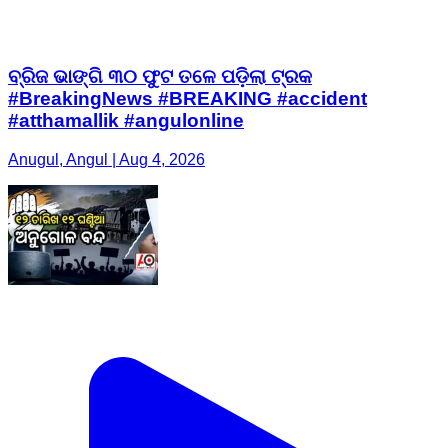
ବ୍ରିଜ ଭାଙ୍ଗି ୩୦ ଫୁଟ ତଳେ ପଡ଼ିଲା ଟ୍ରକ
#BreakingNews #BREAKING #accident
#atthamallik #angulonline
Anugul, Angul | Aug 4, 2026