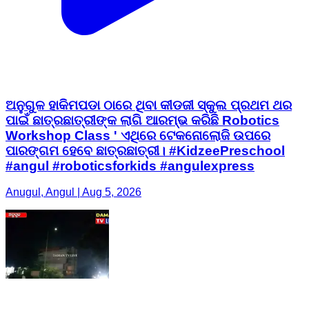
ଅନୁଗୁଳ ହାକିମପଡା ଠାରେ ଥିବା କୀଡଜୀ ସ୍କୁଲ ପ୍ରଥମ ଥର
ପାଇଁ ଛାତ୍ରଛାତ୍ରୀଙ୍କ ଲାଗି ଆରମ୍ଭ କରିଛି Robotics
Workshop Class ' ଏଥିରେ ଟେକନୋଲୋଜି ଉପରେ
ପାରଙ୍ଗମ ହେବେ ଛାତ୍ରଛାତ୍ରୀ। #KidzeePreschool
#angul #roboticsforkids #angulexpress
Anugul, Angul | Aug 5, 2026