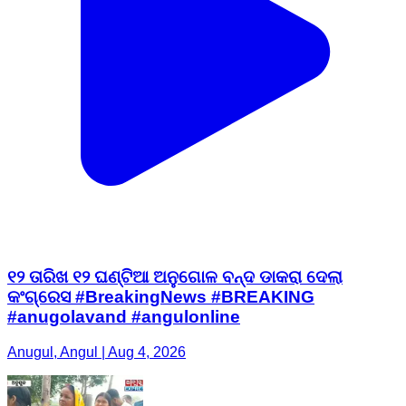
୧୨ ତାରିଖ ୧୨ ଘଣ୍ଟିଆ ଅନୁଗୋଳ ବନ୍ଦ ଡାକରା ଦେଲା
କଂଗ୍ରେସ #BreakingNews #BREAKING
#anugolavand #angulonline
Anugul, Angul | Aug 4, 2026