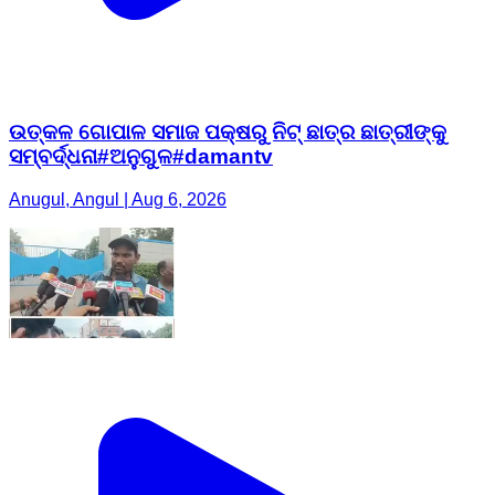
ଉତ୍କଳ ଗୋପାଳ ସମାଜ ପକ୍ଷରୁ ନିଟ୍ ଛାତ୍ର ଛାତ୍ରୀଙ୍କୁ
ସମ୍ବର୍ଦ୍ଧନା#ଅନୁଗୁଳ#damantv
Anugul, Angul | Aug 6, 2026