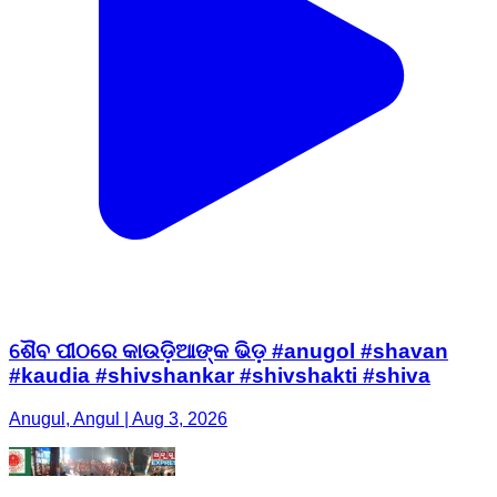
ଶୈବ ପୀଠରେ କାଉଡ଼ିଆଙ୍କ ଭିଡ଼ #anugol #shavan
#kaudia #shivshankar #shivshakti #shiva
Anugul, Angul | Aug 3, 2026