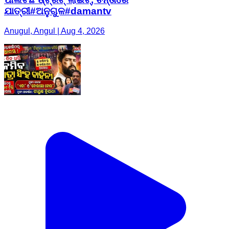
ଯାତ୍ରୀ#ଅନୁଗୁଳ#damantv
Anugul, Angul | Aug 4, 2026