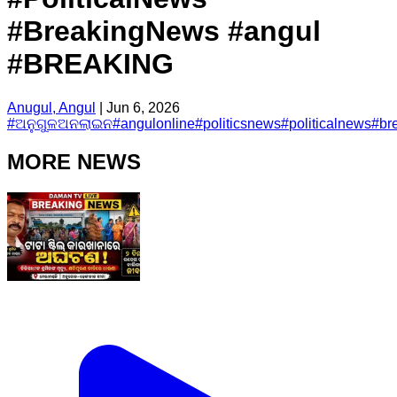
#BreakingNews #angul
#BREAKING
Anugul, Angul
|
Jun 6, 2026
#
ଅନୁଗୁଳଅନଲାଇନ
#
angulonline
#
politicsnews
#
politicalnews
#
br
MORE NEWS