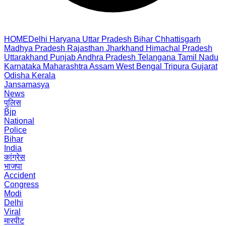
HOME
Delhi
Haryana
Uttar Pradesh
Bihar
Chhattisgarh
Madhya Pradesh
Rajasthan
Jharkhand
Himachal Pradesh
Uttarakhand
Punjab
Andhra Pradesh
Telangana
Tamil Nadu
Karnataka
Maharashtra
Assam
West Bengal
Tripura
Gujarat
Odisha
Kerala
Jansamasya
News
पुलिस
Bjp
National
Police
Bihar
India
कांग्रेस
भाजपा
Accident
Congress
Modi
Delhi
Viral
मारपीट