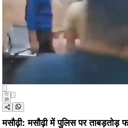
20
मसौढ़ी: मसौढ़ी में पुलिस पर ताबड़तोड