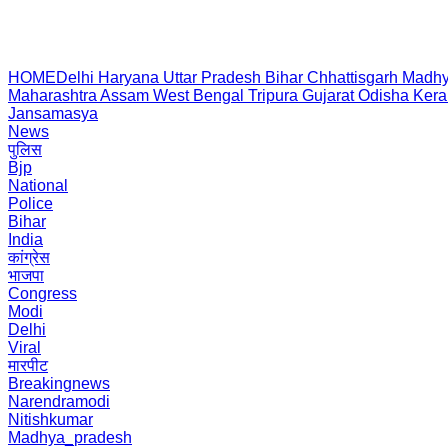
HOME
Delhi
Haryana
Uttar Pradesh
Bihar
Chhattisgarh
Madhy
Maharashtra
Assam
West Bengal
Tripura
Gujarat
Odisha
Kera
Jansamasya
News
पुलिस
Bjp
National
Police
Bihar
India
कांग्रेस
भाजपा
Congress
Modi
Delhi
Viral
मारपीट
Breakingnews
Narendramodi
Nitishkumar
Madhya_pradesh