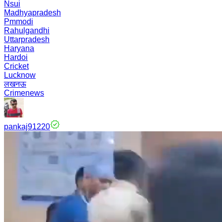
Nsui
Madhyapradesh
Pmmodi
Rahulgandhi
Uttarpradesh
Haryana
Hardoi
Cricket
Lucknow
लखनऊ
Crimenews
pankaj91220