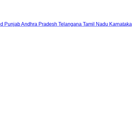
nd
Punjab
Andhra Pradesh
Telangana
Tamil Nadu
Karnataka