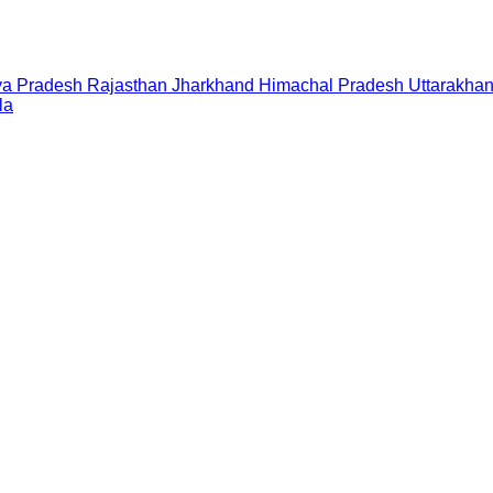
a Pradesh
Rajasthan
Jharkhand
Himachal Pradesh
Uttarakha
la