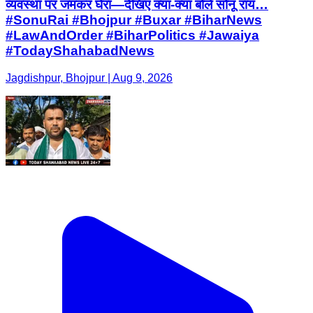
व्यवस्था पर जमकर घेरा—देखिए क्या-क्या बोले सोनू राय…
#SonuRai #Bhojpur #Buxar #BiharNews
#LawAndOrder #BiharPolitics #Jawaiya
#TodayShahabadNews
Jagdishpur, Bhojpur | Aug 9, 2026