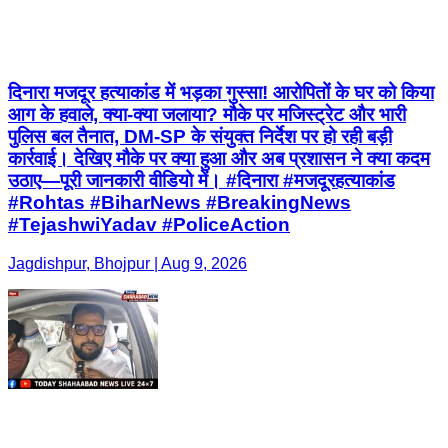
दिनारा मजदूर हत्याकांड में भड़का गुस्सा! आरोपितों के घर को किया
आग के हवाले, क्या-क्या जलाया? मौके पर मजिस्ट्रेट और भारी
पुलिस बल तैनात, DM-SP के संयुक्त निर्देश पर हो रही बड़ी
कार्रवाई। देखिए मौके पर क्या हुआ और अब प्रशासन ने क्या कदम
उठाए—पूरी जानकारी वीडियो में। #दिनारा #मजदूरहत्याकांड
#Rohtas #BiharNews #BreakingNews
#TejashwiYadav #PoliceAction
Jagdishpur, Bhojpur | Aug 9, 2026