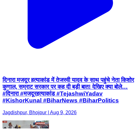
दिनारा मजदूर हत्याकांड में तेजस्वी यादव के साथ पहुंचे नेता किशोर
कुणाल, सम्राट सरकार पर कह दी बड़ी बात! देखिए क्या बोले…
#दिनारा #मजदूरहत्याकांड #TejashwiYadav
#KishorKunal #BiharNews #BiharPolitics
Jagdishpur, Bhojpur | Aug 9, 2026