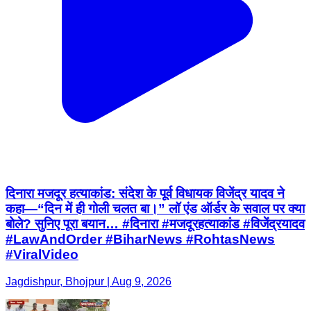
दिनारा मजदूर हत्याकांड: संदेश के पूर्व विधायक विजेंद्र यादव ने
कहा—“दिन में ही गोली चलत बा।” लॉ एंड ऑर्डर के सवाल पर क्या
बोले? सुनिए पूरा बयान… #दिनारा #मजदूरहत्याकांड #विजेंद्रयादव
#LawAndOrder #BiharNews #RohtasNews
#ViralVideo
Jagdishpur, Bhojpur | Aug 9, 2026