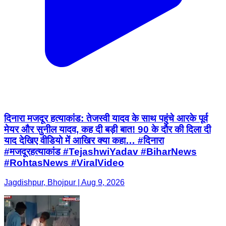
दिनारा मजदूर हत्याकांड: तेजस्वी यादव के साथ पहुंचे आरके पूर्व
मेयर और सुनील यादव, कह दी बड़ी बात! 90 के दौर की दिला दी
याद देखिए वीडियो में आखिर क्या कहा… #दिनारा
#मजदूरहत्याकांड #TejashwiYadav #BiharNews
#RohtasNews #ViralVideo
Jagdishpur, Bhojpur | Aug 9, 2026