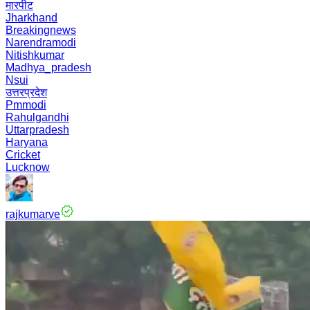
मारपीट
Jharkhand
Breakingnews
Narendramodi
Nitishkumar
Madhya_pradesh
Nsui
उत्तरप्रदेश
Pmmodi
Rahulgandhi
Uttarpradesh
Haryana
Cricket
Lucknow
rajkumarve