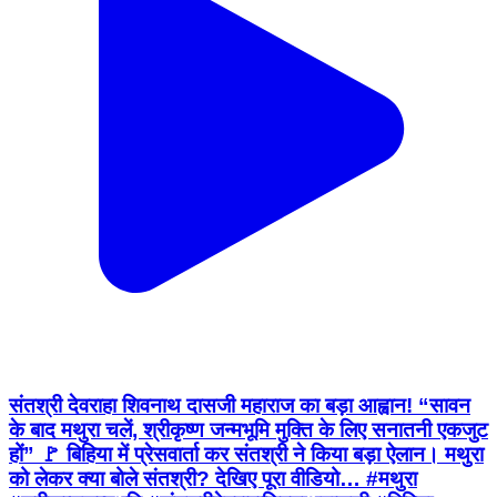
संतश्री देवराहा शिवनाथ दासजी महाराज का बड़ा आह्वान! “सावन
के बाद मथुरा चलें, श्रीकृष्ण जन्मभूमि मुक्ति के लिए सनातनी एकजुट
हों” 🚩 बिहिया में प्रेसवार्ता कर संतश्री ने किया बड़ा ऐलान। मथुरा
को लेकर क्या बोले संतश्री? देखिए पूरा वीडियो… #मथुरा