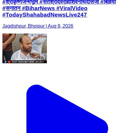
#श्रीकृष्णजन्मभूमि #संतश्रीदेवराहाशिवनाथदासजी #बिहिया
#सनातन #BiharNews #ViralVideo
#TodayShahabadNewsLive247
Jagdishpur, Bhojpur | Aug 9, 2026