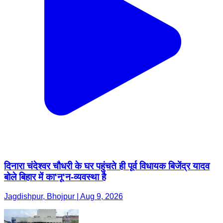
दिनारा चंदेश्वर चौधरी के घर पहुंचते ही पूर्व विधायक बिजेंद्र यादव
बोले बिहार में का'नू'न-व्यवस्था है
Jagdishpur, Bhojpur | Aug 9, 2026