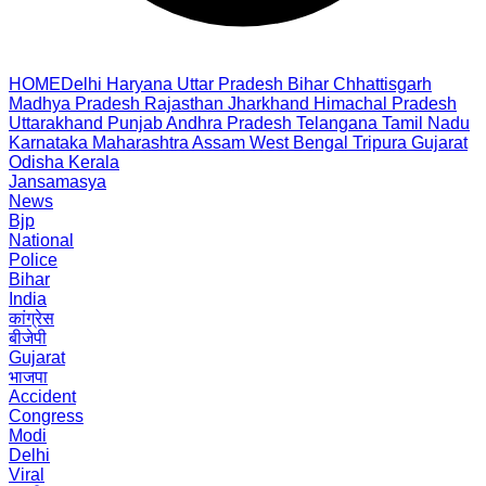
HOME
Delhi
Haryana
Uttar Pradesh
Bihar
Chhattisgarh
Madhya Pradesh
Rajasthan
Jharkhand
Himachal Pradesh
Uttarakhand
Punjab
Andhra Pradesh
Telangana
Tamil Nadu
Karnataka
Maharashtra
Assam
West Bengal
Tripura
Gujarat
Odisha
Kerala
Jansamasya
News
Bjp
National
Police
Bihar
India
कांग्रेस
बीजेपी
Gujarat
भाजपा
Accident
Congress
Modi
Delhi
Viral