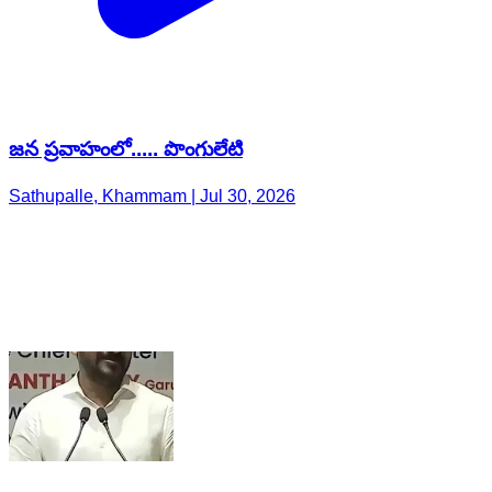
జన ప్రవాహంలో..... పొంగులేటి
Sathupalle, Khammam | Jul 30, 2026