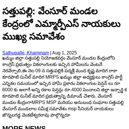
సత్తుపల్లి: వేంసూర్ మండల
కేంద్రంలో ఎమ్మార్పీఎస్ నాయకులు
ముఖ్య సమావేశం
Sathupalle, Khammam
|
Aug 1, 2025
ఖమ్మం జిల్లా సత్తుపల్లి నియోజకవర్గం వేంసూర్ మండల కేంద్రంలోని
కాంగ్రెస్ ప్రభుత్వం వికలాంగులకు ఇచ్చిన హామీలను వెంటనే
నెరవేర్చాలి,ఈ నెల 09 న సత్తుపల్లికి పద్మశ్రీ మంద కృష్ణ మాదిగ రాకా
కూరపాటి సునీల్ మాదిగ MRPS ఖమ్మం జిల్లా అధ్యక్షులు కాంగ్రెస్ పార్టీ
ఎన్నికల సమయంలో ఇచ్చిన హామీ ప్రకారం వికలాంగుల పెన్షన్ లు రూ
6000 కు అలాగే అన్ని రకాల పెన్షన్లు రూ.4000 పెంచాలని జిల్లా ఇన్చార్జి క
కూరపాటి సునీల్ మాదిగ ప్రభుత్వాన్ని డిమాండ్ చేశారు. వేంసూర్
మండల కేంద్రంగాMRPS MSP మరియు అనుబంధ సంఘాల సత్తుపల్లి
వేంసూర్ మండలాల సమీక్ష సమావేశం msp సీనియర్ నాయకులు
జొన్నలగడ్డ వెంకటేశ్వరరావు పాల్గొన్నరూ
MORE NEWS