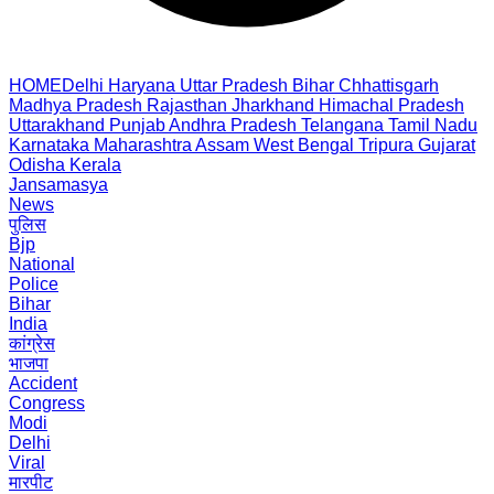
HOME
Delhi
Haryana
Uttar Pradesh
Bihar
Chhattisgarh
Madhya Pradesh
Rajasthan
Jharkhand
Himachal Pradesh
Uttarakhand
Punjab
Andhra Pradesh
Telangana
Tamil Nadu
Karnataka
Maharashtra
Assam
West Bengal
Tripura
Gujarat
Odisha
Kerala
Jansamasya
News
पुलिस
Bjp
National
Police
Bihar
India
कांग्रेस
भाजपा
Accident
Congress
Modi
Delhi
Viral
मारपीट