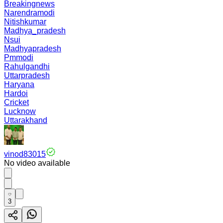
Breakingnews
Narendramodi
Nitishkumar
Madhya_pradesh
Nsui
Madhyapradesh
Pmmodi
Rahulgandhi
Uttarpradesh
Haryana
Hardoi
Cricket
Lucknow
Uttarakhand
vinod83015
No video available
3