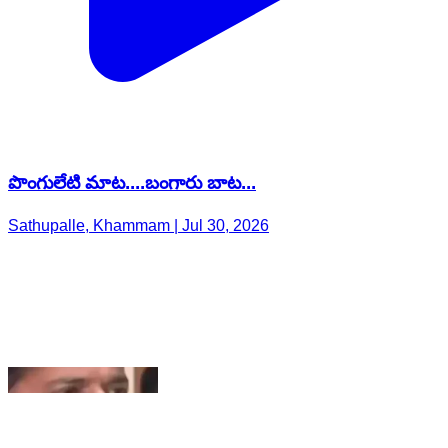
పొంగులేటి మాట....బంగారు బాట...
Sathupalle, Khammam | Jul 30, 2026