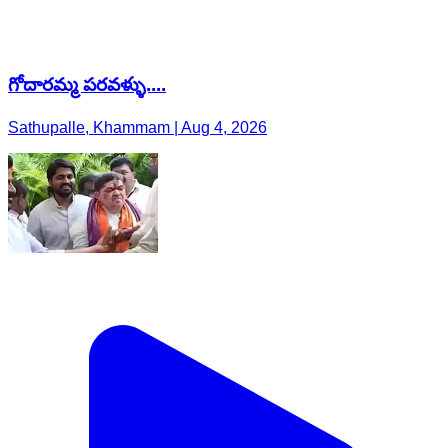
గోదారమ్మ పరవళ్ళు....
Sathupalle, Khammam | Aug 4, 2026