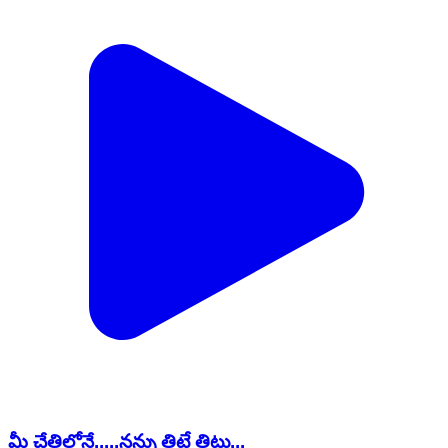
మీ చేతిలోనే.....నన్ను తిట్టే తిట్లు...
Sathupalle, Khammam | Jul 30, 2026