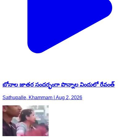
బోనాల జాతర సందర్భంగా పొన్నాల విందులో రేవంత్
Sathupalle, Khammam | Aug 2, 2026