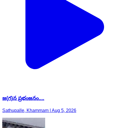
జ(గ)న ప్రభంజనం....
Sathupalle, Khammam | Aug 5, 2026