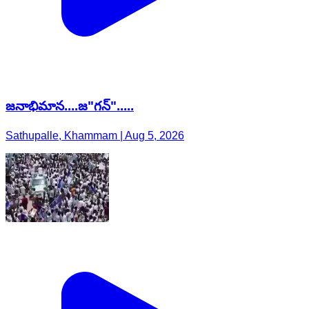
జనాభిమాన....జ"గన్".....
Sathupalle, Khammam | Aug 5, 2026