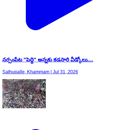
నర్సంపేట "పెద్ది" అన్నకు కడసారి వీడ్కోలు....
Sathupalle, Khammam | Jul 31, 2026