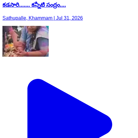
కడసారి....... కన్నీటి సంద్రం....
Sathupalle, Khammam | Jul 31, 2026