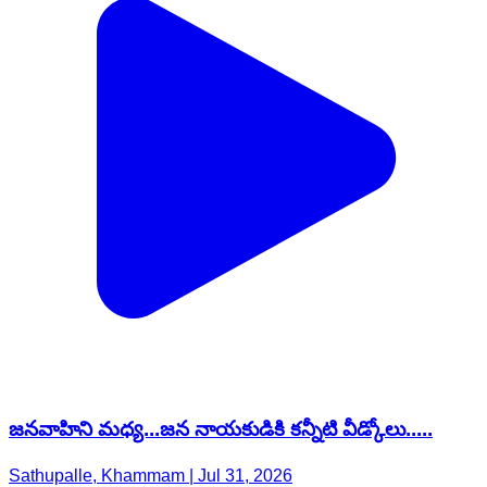
జనవాహిని మధ్య...జన నాయకుడికి కన్నీటి వీడ్కోలు.....
Sathupalle, Khammam | Jul 31, 2026