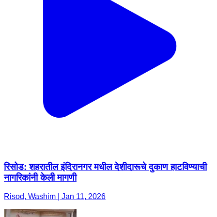
रिसोड: शहरातील इंदिरानगर मधील देशीदारूचे दुकाण हाटविण्याची
नागरिकांनी केली मागणी
Risod, Washim | Jan 11, 2026