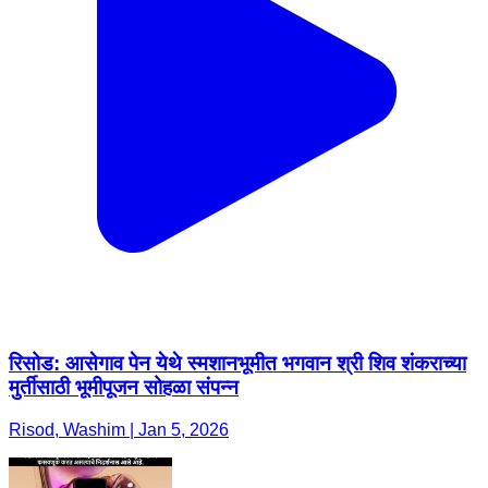
रिसोड: आसेगाव पेन येथे स्मशानभूमीत भगवान श्री शिव शंकराच्या
मुर्तीसाठी भूमीपूजन सोहळा संपन्न
Risod, Washim | Jan 5, 2026