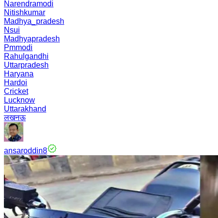
Narendramodi
Nitishkumar
Madhya_pradesh
Nsui
Madhyapradesh
Pmmodi
Rahulgandhi
Uttarpradesh
Haryana
Hardoi
Cricket
Lucknow
Uttarakhand
लखनऊ
ansaroddin8