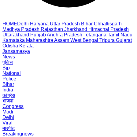
HOME
Delhi
Haryana
Uttar Pradesh
Bihar
Chhattisgarh
Madhya Pradesh
Rajasthan
Jharkhand
Himachal Pradesh
Uttarakhand
Punjab
Andhra Pradesh
Telangana
Tamil Nadu
Karnataka
Maharashtra
Assam
West Bengal
Tripura
Gujarat
Odisha
Kerala
Jansamasya
News
पुलिस
Bjp
National
Police
Bihar
India
कांग्रेस
भाजपा
Congress
Modi
Delhi
Viral
मारपीट
Breakingnews